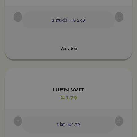
-
+
2
stuk(s)
-
€ 2.98
Voeg toe
Dit
product
heeft
UIEN WIT
meerdere
€
1,79
variaties.
Deze
optie
-
+
kan
1
kg
-
€ 1.79
gekozen