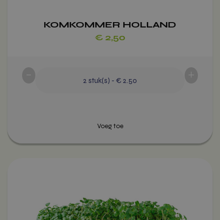
kan
gekozen
KOMKOMMER HOLLAND
worden
€
2,50
op
de
productpagina
-
+
2
stuk(s)
-
€ 2.50
Dit
Voeg toe
product
heeft
meerdere
variaties.