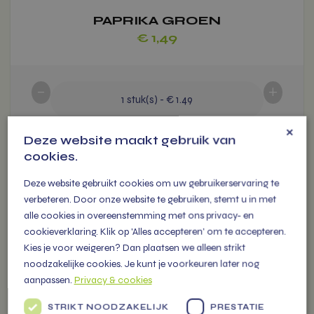
PAPRIKA GROEN
€
1,49
-
+
1
stuk(s)
-
€ 1.49
×
Voeg toe
Deze website maakt gebruik van
cookies.
Deze website gebruikt cookies om uw gebruikerservaring te
verbeteren. Door onze website te gebruiken, stemt u in met
alle cookies in overeenstemming met ons privacy- en
Dit
cookieverklaring. Klik op 'Alles accepteren' om te accepteren.
product
Kies je voor weigeren? Dan plaatsen we alleen strikt
heeft
noodzakelijke cookies. Je kunt je voorkeuren later nog
meerdere
aanpassen.
Privacy & cookies
variaties.
Deze
STRIKT NOODZAKELIJK
PRESTATIE