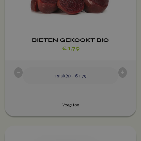
gekozen
worden
op
Voeg toe
de
productpagina
BIETEN GEKOOKT BIO
€
1,79
-
+
1
stuk(s)
-
€ 1.79
Dit
product