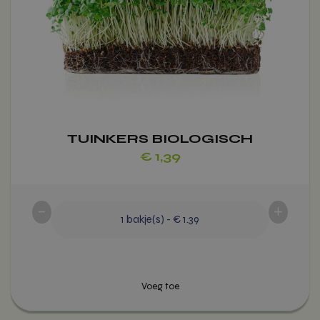
Deze
Met Aardwarmte Geteeld!
optie
kan
gekozen
worden
op
de
productpagina
TUINKERS BIOLOGISCH
€
1,39
-
+
1
bakje(s)
-
€ 1.39
Voeg toe