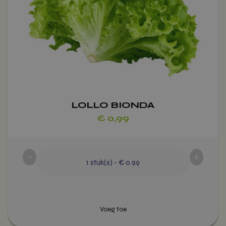
optie
kan
gekozen
worden
op
de
productpagina
Voeg toe
LOLLO BIONDA
€
0,99
-
+
1
stuk(s)
-
€ 0.99