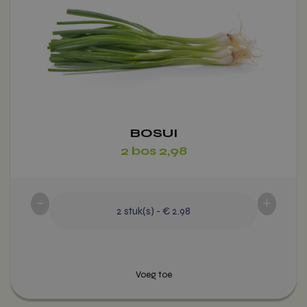
meerdere
variaties.
Deze
optie
kan
gekozen
worden
op
BOSUI
de
2 bos 2,98
productpagina
-
+
2
stuk(s)
-
€ 2.98
Voeg toe