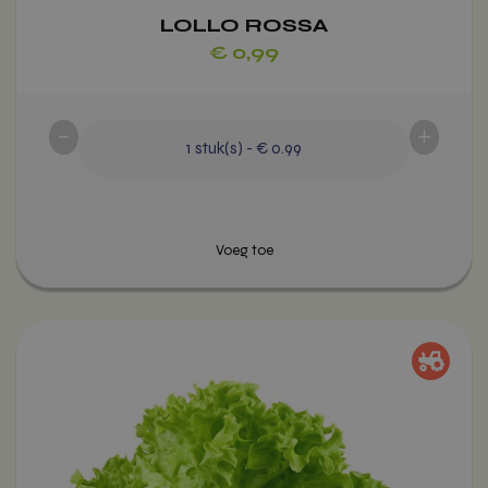
Voeg toe
productpagina
LOLLO ROSSA
€
0,99
-
+
1
stuk(s)
-
€ 0.99
Dit
product
heeft
meerdere
variaties.
Deze