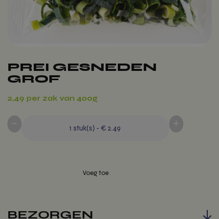
PREI GESNEDEN
GROF
2,49 per zak van 400g
-
+
1
stuk(s)
-
€ 2.49
BEZORGEN
Voeg toe