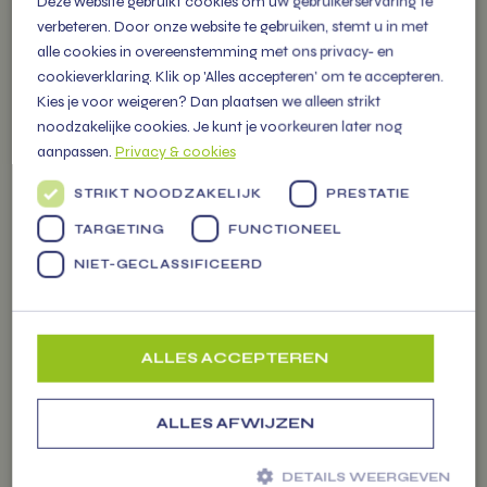
Deze website gebruikt cookies om uw gebruikerservaring te
cadeau pakketten.
verbeteren. Door onze website te gebruiken, stemt u in met
alle cookies in overeenstemming met ons privacy- en
cookieverklaring. Klik op 'Alles accepteren' om te accepteren.
Kies je voor weigeren? Dan plaatsen we alleen strikt
noodzakelijke cookies. Je kunt je voorkeuren later nog
OVER
aanpassen.
Privacy & cookies
VITAMIENTJE.NL
STRIKT NOODZAKELIJK
PRESTATIE
TARGETING
FUNCTIONEEL
Familiebedrijf vol energie, levert
NIET-GECLASSIFICEERD
vers fruit, groenten en
Markten
persoonlijke (kerst) pakketten
voor alle gelegenheden.
ALLES ACCEPTEREN
ALLES AFWIJZEN
ZAKELIJK
DETAILS WEERGEVEN