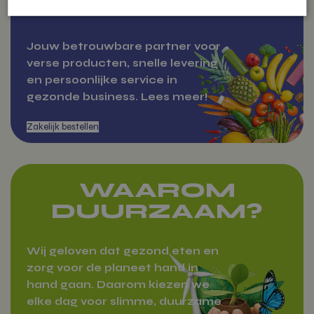
BESTELLEN
Strikt noodzakelijk
Prestatie
Targeting
Jouw betrouwbare partner voor
Functioneel
Niet-geclassificeerd
verse producten, snelle levering
en persoonlijke service in
Strikt noodzakelijke cookies maken de kernfunctionaliteiten van de website
Over Vitamientje
gezonde business. Lees meer!
mogelijk, zoals gebruikersaanmelding en accountbeheer. De website kan
niet goed worden gebruikt zonder de strikt noodzakelijke cookies.
Aanbieder
/
Naam
Domein
woocommerce_items_in_cart
Automattic
Inc.
vitamientje.nl
WAAROM
DUURZAAM?
woocommerce_cart_hash
Automattic
Wij geloven dat gezond eten en
Inc.
zorg voor de planeet hand in
vitamientje.nl
hand gaan. Daarom kiezen we
elke dag voor slimme, duurzame