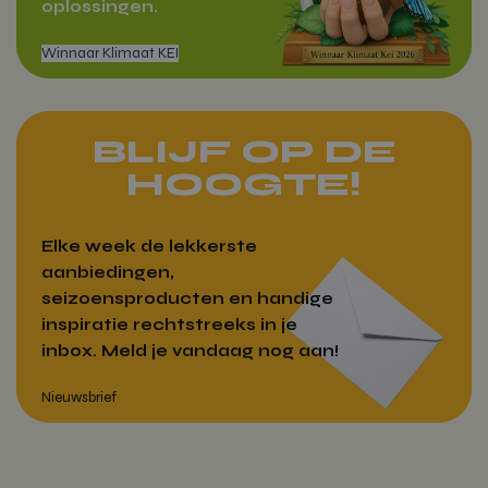
Zakelijk bestellen
oplossingen.
Google Privacy Policy
wp_woocommerce_session_[abcdef0123456789]
vitamientje.nl
{32}
CookieScriptConsent
CookieScrip
vitamientje.nl
BLIJF OP DE
HOOGTE!
Elke week de lekkerste
aanbiedingen,
seizoensproducten en handige
inspiratie rechtstreeks in je
woocommerce_recently_viewed
Automattic
Inc.
inbox. Meld je vandaag nog aan!
vitamientje.nl
Winnaar Klimaat KEI
Aanbieder
Naam
Vervaldatum
Aanbieder
/
Domein
Naam
Vervaldatum
Omschrijving