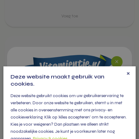
Dit
product
heeft
meerdere
variaties.
×
Deze website maakt gebruik van
Deze
cookies.
optie
kan
WELKOM BIJ
Deze website gebruikt cookies om uw gebruikerservaring te
gekozen
VITAMIENTJE.NL
verbeteren. Door onze website te gebruiken, stemt u in met
worden
alle cookies in overeenstemming met ons privacy- en
op
In dit stappenplan leggen we uit hoe je kan bestellen bij
cookieverklaring. Klik op 'Alles accepteren' om te accepteren.
de
vitamientje.nl en wat de spelregels zijn!
Kies je voor weigeren? Dan plaatsen we alleen strikt
productpagina
noodzakelijke cookies. Je kunt je voorkeuren later nog
aanpassen.
Privacy & cookies