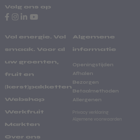
Volg ons op
Vol energie. Vol
Algemene
smaak. Voor al
informatie
uw groenten,
Openingstijden
Afhalen
fruit en
Bezorgen
(kerst)pakketten
Winnaar Klimaat KEI
Betaalmethoden
Webshop
Allergenen
Werkfruit
Privacy verklaring
Algemene voorwaarden
Markten
Over ons