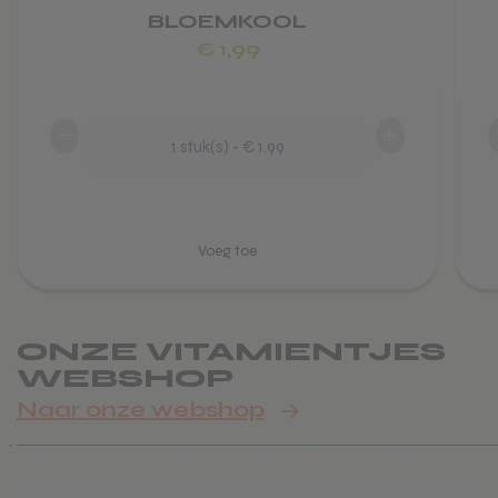
BLOEMKOOL
€
1,99
-
+
1
stuk(s)
-
€ 1.99
ONZE VITAMIENTJES
WEBSHOP
Naar onze webshop
Dit