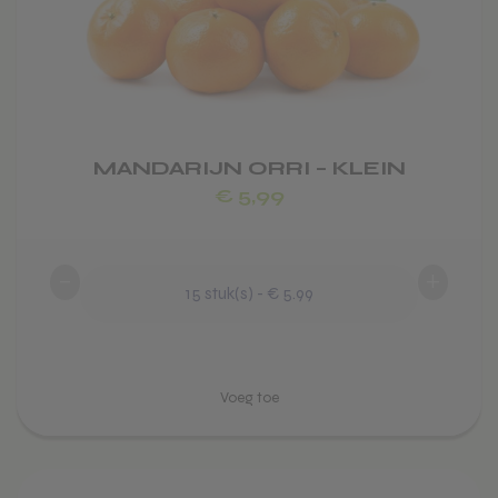
optie
kan
gekozen
worden
op
de
MANDARIJN ORRI – KLEIN
productpagina
Voeg toe
€
5,99
-
+
15
stuk(s)
-
€ 5.99
Dit