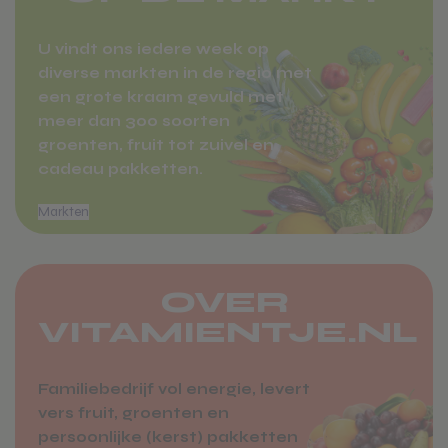
locatie op het mo
het eerste bezoek.
informatie wordt g
U vindt ons iedere week op
om de prestaties v
website te analyse
diverse markten in de regio met
verbeteren door
een grote kraam gevuld met
gebruikersgedrag 
begrijpen.
meer dan 300 soorten
groenten, fruit tot zuivel en
cadeau pakketten.
OVER
Voeg toe
VITAMIENTJE.NL
Familiebedrijf vol energie, levert
vers fruit, groenten en
persoonlijke (kerst) pakketten