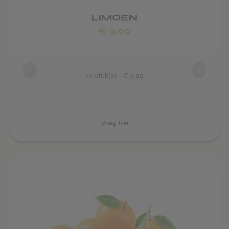
productpagina
LIMOEN
€
3,99
-
+
10
stuk(s)
-
€ 3.99
Dit
product
heeft
meerdere
variaties.
Deze