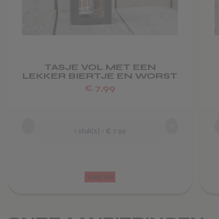
kan
kan
gekozen
gekoz
worden
word
op
op
de
de
productpagina
produ
TASJE VOL MET EEN
LEKKER BIERTJE EN WORST
€
7,99
-
+
1
stuk(s)
-
€ 7.99