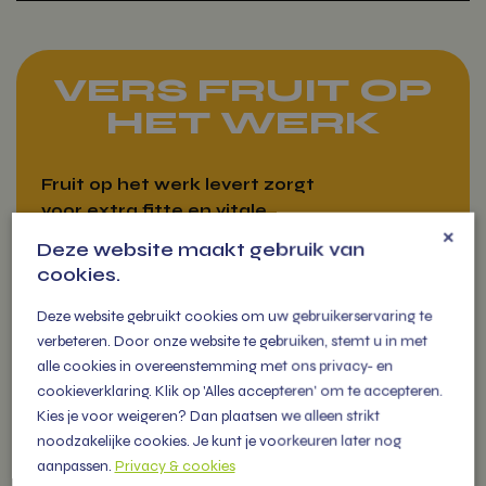
VERS FRUIT OP
HET WERK
Fruit op het werk levert zorgt
voor extra fitte en vitale
×
medewerkers die als een
Deze website maakt gebruik van
(s)peer gaan!
cookies.
Deze website gebruikt cookies om uw gebruikerservaring te
verbeteren. Door onze website te gebruiken, stemt u in met
alle cookies in overeenstemming met ons privacy- en
cookieverklaring. Klik op 'Alles accepteren' om te accepteren.
VITAMIENTJE
Kies je voor weigeren? Dan plaatsen we alleen strikt
OP DE MARKT
noodzakelijke cookies. Je kunt je voorkeuren later nog
aanpassen.
Privacy & cookies