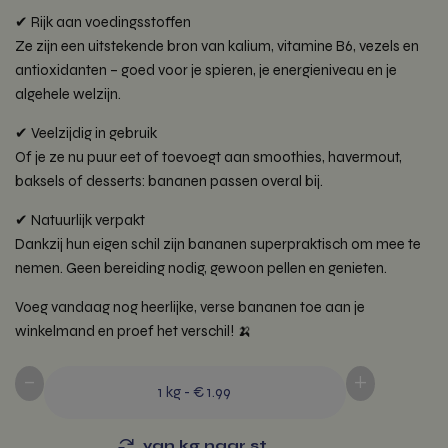
✔ Rijk aan voedingsstoffen
Ze zijn een uitstekende bron van kalium, vitamine B6, vezels en
antioxidanten – goed voor je spieren, je energieniveau en je
algehele welzijn.
✔ Veelzijdig in gebruik
Of je ze nu puur eet of toevoegt aan smoothies, havermout,
baksels of desserts: bananen passen overal bij.
✔ Natuurlijk verpakt
Dankzij hun eigen schil zijn bananen superpraktisch om mee te
nemen. Geen bereiding nodig, gewoon pellen en genieten.
Voeg vandaag nog heerlijke, verse bananen toe aan je
winkelmand en proef het verschil! 🍌
-
+
1
kg
-
€ 1.99
van kg naar st