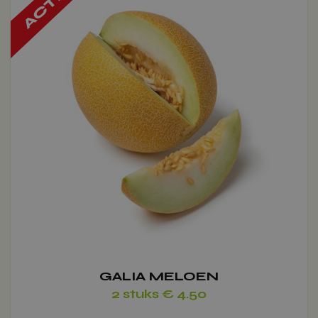
heeft
meerdere
variaties.
Deze
optie
kan
gekozen
Voeg toe
worden
op
de
productpagina
GALIA MELOEN
2 stuks € 4.50