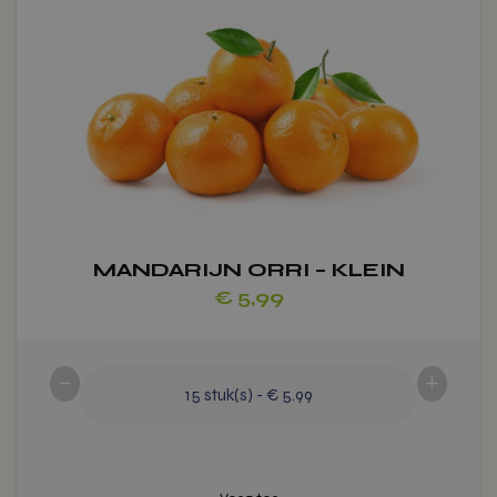
heeft
meerdere
variaties.
Deze
optie
kan
gekozen
worden
op
de
MANDARIJN ORRI – KLEIN
productpagina
€
5,99
-
+
15
stuk(s)
-
€ 5.99