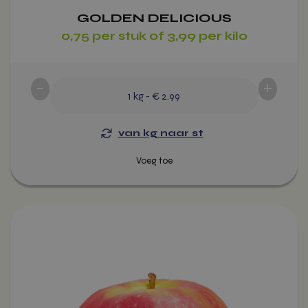
GOLDEN DELICIOUS
0,75 per stuk of 3,99 per kilo
Voeg toe
-
+
1
kg
-
€ 2.99
van kg naar st
Dit
product
heeft
meerdere
variaties.
Deze