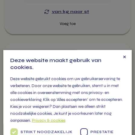
Voeg toe
van kg naar st
Dit
×
product
Deze website maakt gebruik van
heeft
cookies.
meerdere
variaties.
Deze website gebruikt cookies om uw gebruikerservaring te
Deze
verbeteren. Door onze website te gebruiken, stemt u in met
optie
alle cookies in overeenstemming met ons privacy- en
kan
cookieverklaring. Klik op 'Alles accepteren' om te accepteren.
gekozen
Kies je voor weigeren? Dan plaatsen we alleen strikt
worden
noodzakelijke cookies. Je kunt je voorkeuren later nog
op
aanpassen.
Privacy & cookies
de
STRIKT NOODZAKELIJK
PRESTATIE
productpagina