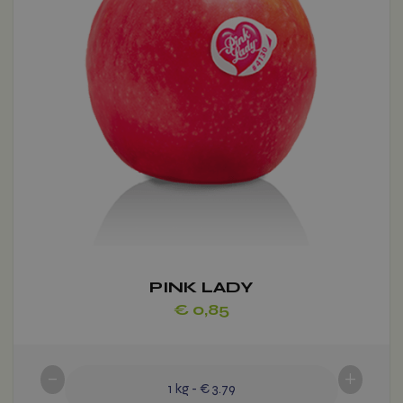
optie
kan
gekozen
worden
op
de
productpagina
PINK LADY
€
0,85
-
+
1
kg
-
€ 3.79