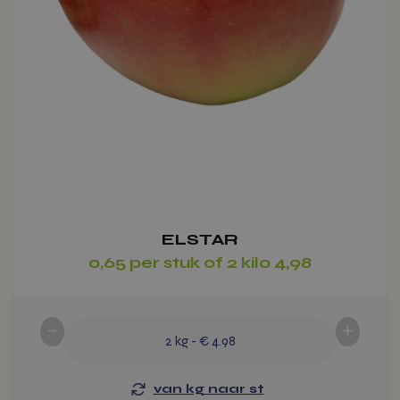
ELSTAR
0,65 per stuk of 2 kilo 4,98
-
+
2
kg
-
€ 4.98
van kg naar st