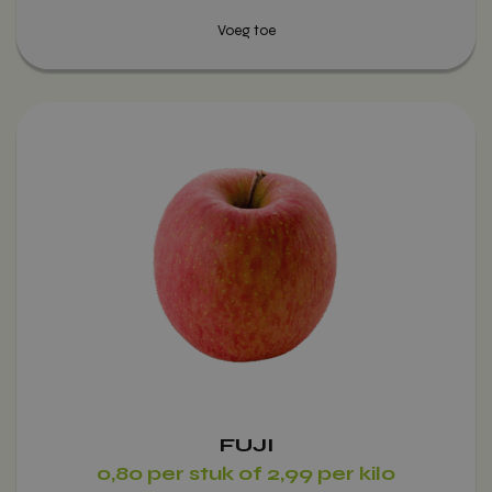
Dit
product
heeft
meerdere
variaties.
Deze
optie
kan
gekozen
worden
op
de
productpagina
FUJI
0,80 per stuk of 2,99 per kilo