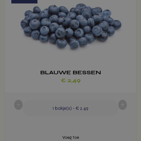
heeft
meerdere
variaties.
Deze
optie
kan
gekozen
worden
op
de
BLAUWE BESSEN
productpagina
€
2,49
-
+
1
bakje(s)
-
€ 2.49