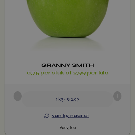
worden
op
de
productpagina
GRANNY SMITH
Voeg toe
0,75 per stuk of 2,99 per kilo
-
+
1
kg
-
€ 2.99
van kg naar st