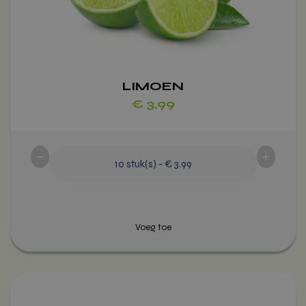
gekozen
worden
op
de
productpagina
LIMOEN
€
3,99
-
+
10
stuk(s)
-
€ 3.99
Dit
Voeg toe
product