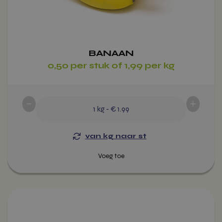
op
de
productpagina
BANAAN
0,50 per stuk of 1,99 per kg
-
+
1
kg
-
€ 1.99
van kg naar st
Dit
product
heeft