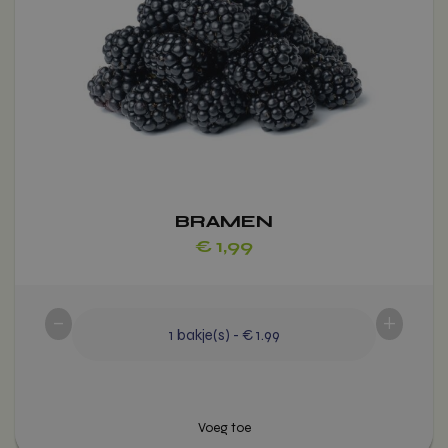
variaties.
Deze
optie
kan
gekozen
worden
op
de
productpagina
BRAMEN
€
1,99
-
+
1
bakje(s)
-
€ 1.99