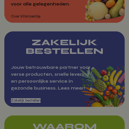
voor alle gelegenheden.
Voeg toe
ZAKELIJK
BESTELLEN
Jouw betrouwbare partner voor
verse producten, snelle levering
en persoonlijke service in
gezonde business. Lees meer!
WAAROM