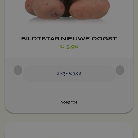
gekozen
worden
op
de
productpagina
BILDTSTAR NIEUWE OOGST
€
3,98
-
+
2
kg
-
€ 3.98
Dit
Voeg toe
product