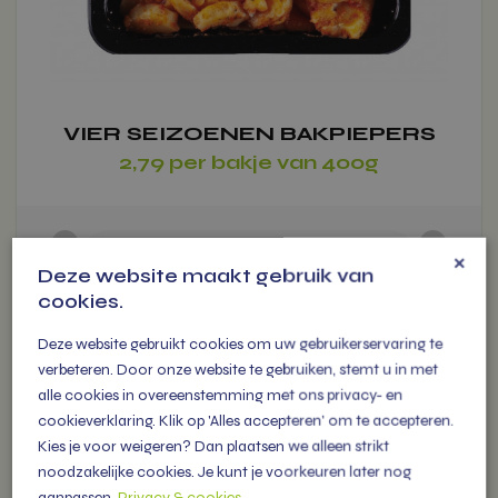
worden
op
de
productpagina
VIER SEIZOENEN BAKPIEPERS
2,79 per bakje van 400g
-
+
×
1
stuk(s)
-
€ 2.79
Deze website maakt gebruik van
cookies.
Voeg toe
Deze website gebruikt cookies om uw gebruikerservaring te
verbeteren. Door onze website te gebruiken, stemt u in met
alle cookies in overeenstemming met ons privacy- en
cookieverklaring. Klik op 'Alles accepteren' om te accepteren.
Kies je voor weigeren? Dan plaatsen we alleen strikt
Dit
noodzakelijke cookies. Je kunt je voorkeuren later nog
product
aanpassen.
Privacy & cookies