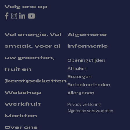
Volg ons op
Vol energie. Vol
Algemene
Zakelijk bestellen
smaak. Voor al
informatie
uw groenten,
Openingstijden
Afhalen
fruit en
Bezorgen
(kerst)pakketten
Betaalmethoden
Webshop
Allergenen
Werkfruit
Privacy verklaring
Algemene voorwaarden
Markten
Over ons