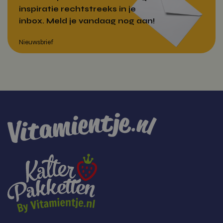
inspiratie rechtstreeks in je
inbox. Meld je vandaag nog aan!
Over Vitamientje