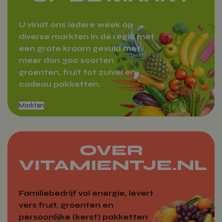
U vindt ons iedere week op
diverse markten in de regio met
een grote kraam gevuld met
meer dan 300 soorten
groenten, fruit tot zuivel en
cadeau pakketten.
OVER
VITAMIENTJE.NL
Familiebedrijf vol energie, levert
vers fruit, groenten en
persoonlijke (kerst) pakketten