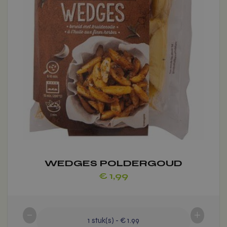
gekozen
worden
op
de
productpagina
Voeg toe
WEDGES POLDERGOUD
€
1,99
-
+
1
stuk(s)
-
€ 1.99