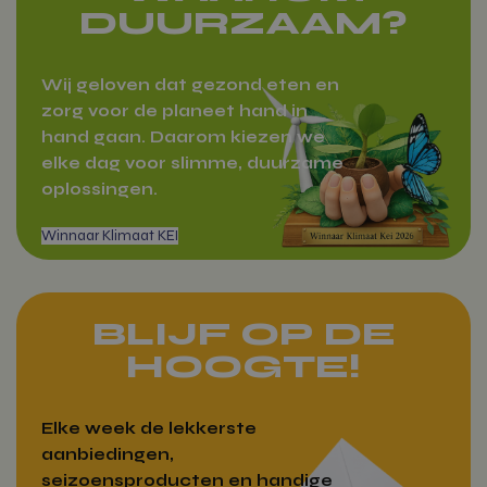
Werkfruit
DUURZAAM?
Wij geloven dat gezond eten en
zorg voor de planeet hand in
hand gaan. Daarom kiezen we
elke dag voor slimme, duurzame
oplossingen.
BLIJF OP DE
HOOGTE!
Markten
Elke week de lekkerste
aanbiedingen,
seizoensproducten en handige