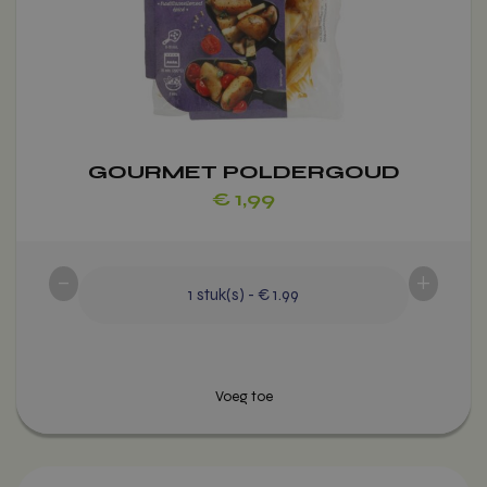
Voeg toe
kan
gekozen
worden
op
de
productpagina
GOURMET POLDERGOUD
€
1,99
-
+
1
stuk(s)
-
€ 1.99
Dit