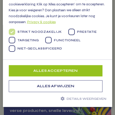
cookieverklaring. Klik op 'Alles accepteren' om te accepteren.
OVER
Kies je voor weigeren? Dan plaatsen we alleen strikt
VITAMIENTJE.NL
noodzakelijke cookies. Je kunt je voorkeuren later nog
aanpassen.
Privacy & cookies
Familiebedrijf vol energie, levert
STRIKT NOODZAKELIJK
PRESTATIE
Markten
vers fruit, groenten en
TARGETING
FUNCTIONEEL
persoonlijke (kerst) pakketten
voor alle gelegenheden.
NIET-GECLASSIFICEERD
ALLES ACCEPTEREN
ZAKELIJK
ALLES AFWIJZEN
BESTELLEN
DETAILS WEERGEVEN
Jouw betrouwbare partner voor
verse producten, snelle levering