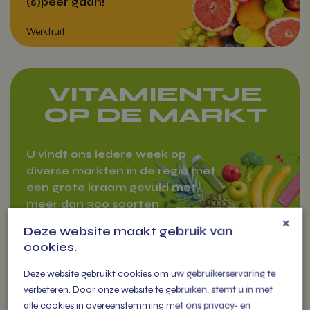
(s)peer gaan!
VITAMIENTJE
OP DE MARKT
Werkfruit
U vindt ons iedere week op
diverse markten in de regio met
een grote kraam gevuld met
meer dan 300 soorten
×
groenten, fruit tot zuivel en
Deze website maakt gebruik van
cadeau pakketten.
cookies.
Deze website gebruikt cookies om uw gebruikerservaring te
verbeteren. Door onze website te gebruiken, stemt u in met
alle cookies in overeenstemming met ons privacy- en