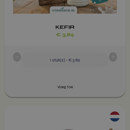
KEFIR
€
3,89
-
+
1
stuk(s)
-
€ 3.89
Dit
product
heeft
meerdere