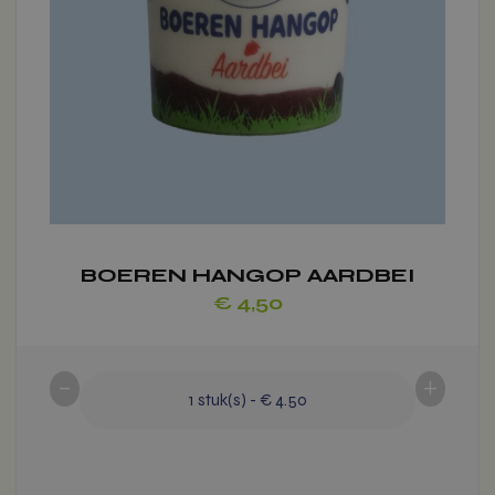
de
productpagina
BOEREN HANGOP AARDBEI
€
4,50
-
+
1
stuk(s)
-
€ 4.50