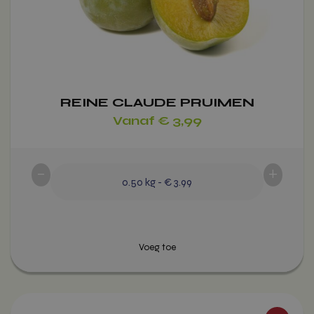
gekozen
worden
op
de
productpagina
REINE CLAUDE PRUIMEN
Vanaf
€
3,99
-
+
0.50
kg
-
€ 3.99
Dit
Voeg toe