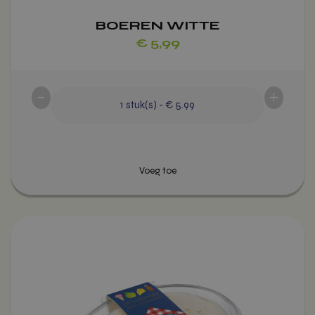
BOEREN WITTE
€
5,99
-
+
1
stuk(s)
-
€ 5.99
Dit
product
heeft
Voeg toe
meerdere
variaties.
Deze