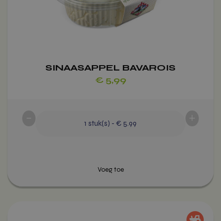
worden
op
de
productpagina
SINAASAPPEL BAVAROIS
€
5,99
-
+
1
stuk(s)
-
€ 5.99
Voeg toe
Dit
product