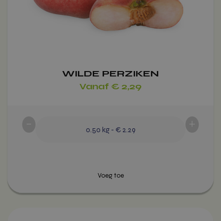
gekozen
worden
op
de
productpagina
WILDE PERZIKEN
Vanaf
€
2,29
-
+
0.50
kg
-
€ 2.29
Dit