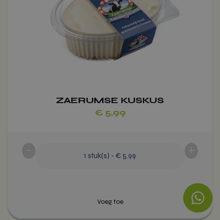
optie
kan
gekozen
worden
op
de
productpagina
ZAERUMSE KUSKUS
€
5,99
-
+
1
stuk(s)
-
€ 5.99