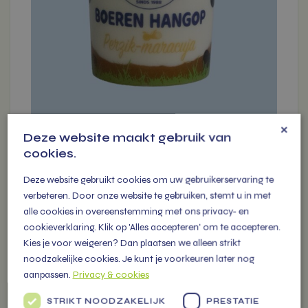
de
productpagina
×
Deze website maakt gebruik van
cookies.
BOEREN HANGOP PERZIK-
Deze website gebruikt cookies om uw gebruikerservaring te
MARACUJA
verbeteren. Door onze website te gebruiken, stemt u in met
€
4,50
alle cookies in overeenstemming met ons privacy- en
cookieverklaring. Klik op 'Alles accepteren' om te accepteren.
Kies je voor weigeren? Dan plaatsen we alleen strikt
Voeg toe
-
+
noodzakelijke cookies. Je kunt je voorkeuren later nog
1
stuk(s)
-
€ 4.50
aanpassen.
Privacy & cookies
STRIKT NOODZAKELIJK
PRESTATIE