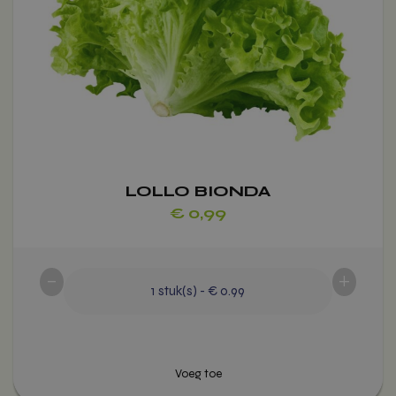
optie
kan
gekozen
worden
op
de
productpagina
LOLLO BIONDA
€
0,99
-
+
1
stuk(s)
-
€ 0.99
Voeg toe