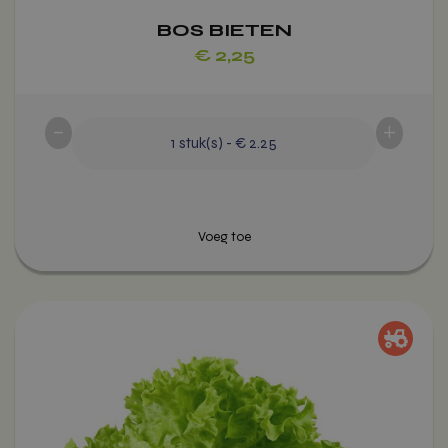
BOS BIETEN
€
2,25
Voeg toe
-
+
1
stuk(s)
-
€ 2.25
Dit
product
heeft
meerdere
variaties.
Deze