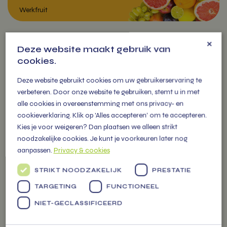
×
Deze website maakt gebruik van
VITAMIENTJE
cookies.
OP DE MARKT
Deze website gebruikt cookies om uw gebruikerservaring te
verbeteren. Door onze website te gebruiken, stemt u in met
U vindt ons iedere week op
alle cookies in overeenstemming met ons privacy- en
diverse markten in de regio met
Werkfruit
cookieverklaring. Klik op 'Alles accepteren' om te accepteren.
een grote kraam gevuld met
Kies je voor weigeren? Dan plaatsen we alleen strikt
meer dan 300 soorten
noodzakelijke cookies. Je kunt je voorkeuren later nog
groenten, fruit tot zuivel en
aanpassen.
Privacy & cookies
cadeau pakketten.
STRIKT NOODZAKELIJK
PRESTATIE
TARGETING
FUNCTIONEEL
NIET-GECLASSIFICEERD