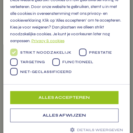
verbeteren. Door onze website te gebruiken, stemt u in met
alle cookies in overeenstemming met ons privacy- en
cookieverklaring. Klik op 'Alles accepteren' om te accepteren.
Kies je voor weigeren? Dan plaatsen we alleen strikt
noodzakelijke cookies. Je kunt je voorkeuren later nog
OVER
aanpassen.
Privacy & cookies
VITAMIENTJE.NL
STRIKT NOODZAKELIJK
PRESTATIE
TARGETING
FUNCTIONEEL
Familiebedrijf vol energie, levert
vers fruit, groenten en
NIET-GECLASSIFICEERD
Markten
persoonlijke (kerst) pakketten
voor alle gelegenheden.
ALLES ACCEPTEREN
ALLES AFWIJZEN
ZAKELIJK
DETAILS WEERGEVEN