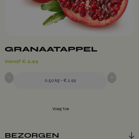
GRANAATAPPEL
Vanaf
€
2,99
-
+
0.50
kg
-
€ 2.99
BEZORGEN
Voeg toe