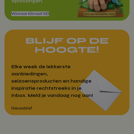
oplossingen.
Google Privacy Policy
wp_woocommerce_session_[abcdef0123456789]
vitamientje.nl
{32}
CookieScriptConsent
CookieScrip
vitamientje.nl
BLIJF OP DE
HOOGTE!
Elke week de lekkerste
aanbiedingen,
seizoensproducten en handige
inspiratie rechtstreeks in je
woocommerce_recently_viewed
Automattic
Inc.
inbox. Meld je vandaag nog aan!
vitamientje.nl
Winnaar Klimaat KEI
Aanbieder
Naam
Vervaldatum
Aanbieder
/
Domein
Naam
Vervaldatum
Omschrijving