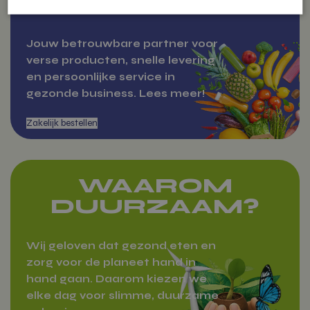
BESTELLEN
Strikt noodzakelijk
Prestatie
Targeting
Jouw betrouwbare partner voor
Functioneel
Niet-geclassificeerd
verse producten, snelle levering
en persoonlijke service in
Strikt noodzakelijke cookies maken de kernfunctionaliteiten van de website
Over Vitamientje
gezonde business. Lees meer!
mogelijk, zoals gebruikersaanmelding en accountbeheer. De website kan
niet goed worden gebruikt zonder de strikt noodzakelijke cookies.
Aanbieder
/
Naam
Domein
woocommerce_items_in_cart
Automattic
Inc.
vitamientje.nl
WAAROM
DUURZAAM?
Wij geloven dat gezond eten en
woocommerce_cart_hash
Automattic
Inc.
zorg voor de planeet hand in
vitamientje.nl
hand gaan. Daarom kiezen we
elke dag voor slimme, duurzame
Zakelijk bestellen