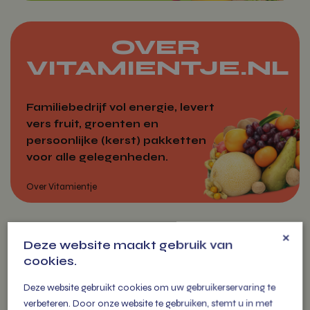
OVER
Markten
VITAMIENTJE.NL
Familiebedrijf vol energie, levert
vers fruit, groenten en
persoonlijke (kerst) pakketten
voor alle gelegenheden.
×
ZAKELIJK
Deze website maakt gebruik van
cookies.
BESTELLEN
Over Vitamientje
Deze website gebruikt cookies om uw gebruikerservaring te
verbeteren. Door onze website te gebruiken, stemt u in met
Jouw betrouwbare partner voor