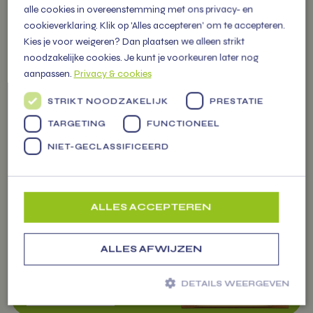
alle cookies in overeenstemming met ons privacy- en
verse producten, snelle levering
cookieverklaring. Klik op 'Alles accepteren' om te accepteren.
en persoonlijke service in
Kies je voor weigeren? Dan plaatsen we alleen strikt
gezonde business. Lees meer!
noodzakelijke cookies. Je kunt je voorkeuren later nog
aanpassen.
Privacy & cookies
STRIKT NOODZAKELIJK
PRESTATIE
TARGETING
FUNCTIONEEL
WAAROM
NIET-GECLASSIFICEERD
DUURZAAM?
Zakelijk bestellen
Wij geloven dat gezond eten en
ALLES ACCEPTEREN
zorg voor de planeet hand in
hand gaan. Daarom kiezen we
ALLES AFWIJZEN
elke dag voor slimme, duurzame
oplossingen.
DETAILS WEERGEVEN