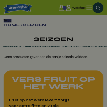
0
Webshop
Terug
HOME
›
SEIZOEN
SEIZOEN
Alles
Biologisch
Soepen
Nieuw!
Aanbiedingen
Fruit
Groente
Aardappe
Geen producten gevonden die aan je selectie voldoen.
VERS FRUIT OP
HET WERK
Fruit op het werk levert zorgt
voor extra fitte en vitale