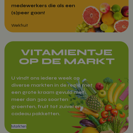
medewerkers die als een
(s)peer gaan!
Werkfruit
VITAMIENTJE
OP DE MARKT
U vindt ons iedere week op
diverse markten in de regio met
een grote kraam gevuld met
meer dan 300 soorten
groenten, fruit tot zuivel en
cadeau pakketten.