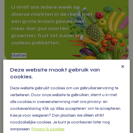
U vindt ons iedere week op
diverse markten in de regio met
een grote kraam gevuld met
meer dan 300 soorten
groenten, fruit tot zuivel en
cadeau pakketten.
×
Deze website maakt gebruik van
cookies.
OVER
Deze website gebruikt cookies om uw gebruikerservaring te
VITAMIENTJE.NL
verbeteren. Door onze website te gebruiken, stemt u in met
alle cookies in overeenstemming met ons privacy- en
Markten
Familiebedrijf vol energie, levert
cookieverklaring. Klik op 'Alles accepteren' om te accepteren.
vers fruit, groenten en
Kies je voor weigeren? Dan plaatsen we alleen strikt
noodzakelijke cookies. Je kunt je voorkeuren later nog
persoonlijke (kerst) pakketten
aanpassen.
Privacy & cookies
voor alle gelegenheden.