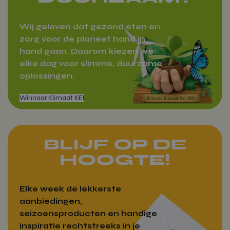
Aanbieder
/
Naam
Domein
Wij geloven dat gezond eten en
zorg voor de planeet hand in
woocommerce_items_in_cart
Automattic
Inc.
hand gaan. Daarom kiezen we
vitamientje.nl
Zakelijk bestellen
elke dag voor slimme, duurzame
oplossingen.
woocommerce_cart_hash
Automattic
Inc.
vitamientje.nl
BLIJF OP DE
HOOGTE!
Google Privacy Policy
wp_woocommerce_session_[abcdef0123456789]
vitamientje.nl
{32}
Elke week de lekkerste
aanbiedingen,
CookieScriptConsent
CookieScrip
vitamientje.nl
seizoensproducten en handige
inspiratie rechtstreeks in je