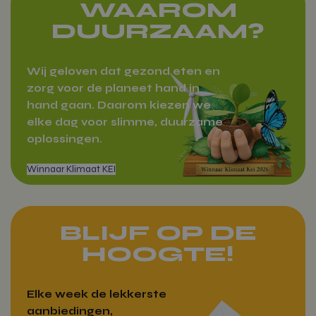
woocommerce_cart_hash
Automattic
WAAROM
Inc.
vitamientje.nl
DUURZAAM?
Wij geloven dat gezond eten en
Google Privacy Policy
zorg voor de planeet hand in
wp_woocommerce_session_[abcdef0123456789]
vitamientje.nl
{32}
hand gaan. Daarom kiezen we
elke dag voor slimme, duurzame
oplossingen.
CookieScriptConsent
CookieScrip
Zakelijk bestellen
vitamientje.nl
BLIJF OP DE
HOOGTE!
woocommerce_recently_viewed
Automattic
Inc.
Elke week de lekkerste
vitamientje.nl
aanbiedingen,