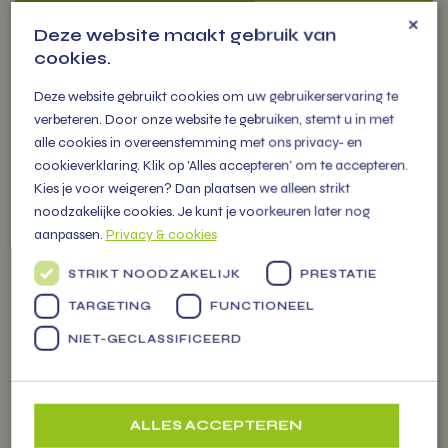
OP DE MARKT
×
Deze website maakt gebruik van
cookies.
U vindt ons iedere week op
Werkfruit
Deze website gebruikt cookies om uw gebruikerservaring te
diverse markten in de regio met
verbeteren. Door onze website te gebruiken, stemt u in met
een grote kraam gevuld met
alle cookies in overeenstemming met ons privacy- en
meer dan 300 soorten
cookieverklaring. Klik op 'Alles accepteren' om te accepteren.
groenten, fruit tot zuivel en
Kies je voor weigeren? Dan plaatsen we alleen strikt
cadeau pakketten.
noodzakelijke cookies. Je kunt je voorkeuren later nog
aanpassen.
Privacy & cookies
STRIKT NOODZAKELIJK
PRESTATIE
TARGETING
FUNCTIONEEL
OVER
NIET-GECLASSIFICEERD
VITAMIENTJE.NL
Familiebedrijf vol energie, levert
ALLES ACCEPTEREN
vers fruit, groenten en