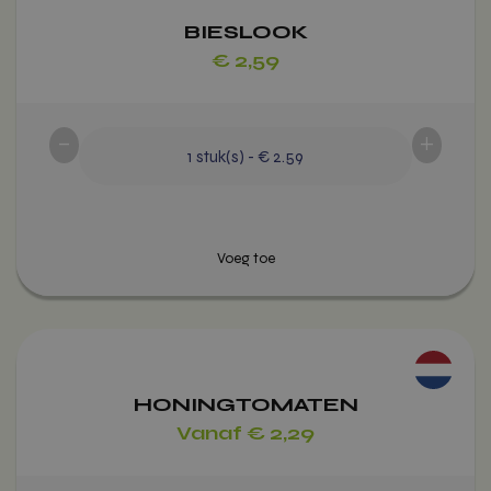
op
BIESLOOK
de
€
2,59
productpagina
-
+
1
stuk(s)
-
€ 2.59
Voeg toe
Dit
product
heeft
HONINGTOMATEN
meerdere
Vanaf
€
2,29
variaties.
Deze