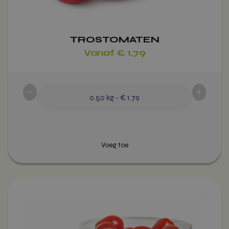
de
productpagina
Voeg toe
TROSTOMATEN
Vanaf
€
1,79
-
+
0.50
kg
-
€ 1.79
Dit
product
heeft
meerdere