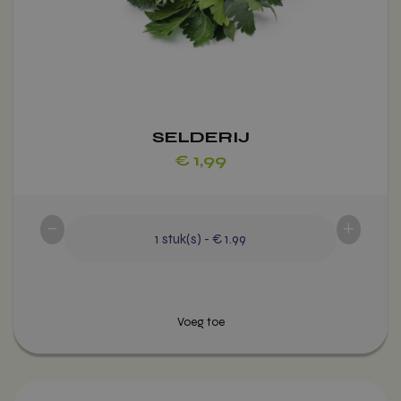
productpagina
SELDERIJ
€
1,99
-
+
1
stuk(s)
-
€ 1.99
Voeg toe
Dit