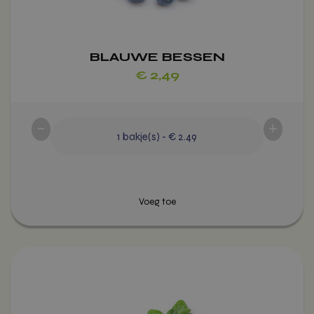
gekozen
worden
op
de
BLAUWE BESSEN
productpagina
€
2,49
-
+
1
bakje(s)
-
€ 2.49
Dit
Voeg toe
product
heeft
meerdere