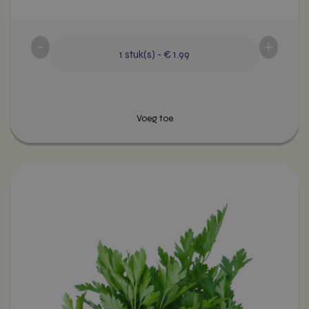
-
+
1
stuk(s)
-
€ 1.99
Voeg toe
Dit
product
heeft
meerdere
variaties.
Deze
optie
kan
gekozen