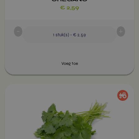
€
2,59
-
+
1
stuk(s)
-
€ 2.59
Dit
product
heeft
meerdere
variaties.
Voeg toe
Deze
optie