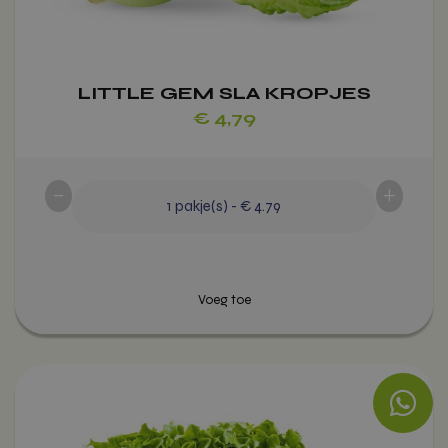
op
de
productpagina
LITTLE GEM SLA KROPJES
€
4,79
-
+
1
pakje(s)
-
€ 4.79
Voeg toe
Dit
product
heeft
meerdere