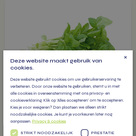
product
heeft
meerdere
variaties.
Deze
optie
kan
×
gekozen
Deze website maakt gebruik van
worden
cookies.
op
de
Deze website gebruikt cookies om uw gebruikerservaring te
productpagina
verbeteren. Door onze website te gebruiken, stemt u in met
BASILICUM
alle cookies in overeenstemming met ons privacy- en
€
2,59
cookieverklaring. Klik op 'Alles accepteren' om te accepteren.
Kies je voor weigeren? Dan plaatsen we alleen strikt
noodzakelijke cookies. Je kunt je voorkeuren later nog
-
+
aanpassen.
Privacy & cookies
1
stuk(s)
-
€ 2.59
STRIKT NOODZAKELIJK
PRESTATIE