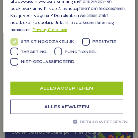
alle cookies in overeenstemming met ons privacy- en
cookieverklaring. Klik op 'Alles accepteren' om te accepteren.
OVER
Kies je voor weigeren? Dan plaatsen we alleen strikt
VITAMIENTJE.NL
noodzakelijke cookies. Je kunt je voorkeuren later nog
aanpassen.
Privacy & cookies
Familiebedrijf vol energie, levert
STRIKT NOODZAKELIJK
PRESTATIE
Markten
vers fruit, groenten en
TARGETING
FUNCTIONEEL
persoonlijke (kerst) pakketten
NIET-GECLASSIFICEERD
voor alle gelegenheden.
ALLES ACCEPTEREN
ZAKELIJK
ALLES AFWIJZEN
BESTELLEN
DETAILS WEERGEVEN
Jouw betrouwbare partner voor