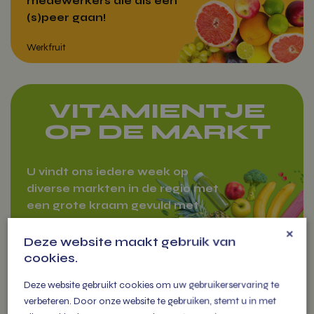
medewerkers die als een
(s)peer gaan!
VITAMIENTJE
OP DE MARKT
Werkfruit
U vindt ons iedere week op
diverse markten in de regio met
een grote kraam gevuld met
meer dan 300 soorten
×
groenten, fruit tot zuivel en
Deze website maakt gebruik van
cadeau pakketten.
cookies.
Deze website gebruikt cookies om uw gebruikerservaring te
verbeteren. Door onze website te gebruiken, stemt u in met