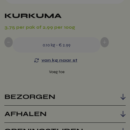
KURKUMA
3,75 per pak of 2,99 per 100g
-
+
0.10
kg
-
€ 2.99
van kg naar st
Voeg toe
BEZORGEN
AFHALEN