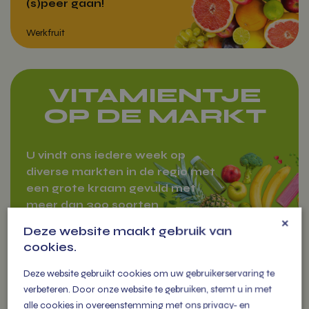
(s)peer gaan!
VITAMIENTJE
OP DE MARKT
Werkfruit
U vindt ons iedere week op
diverse markten in de regio met
een grote kraam gevuld met
meer dan 300 soorten
×
groenten, fruit tot zuivel en
Deze website maakt gebruik van
cadeau pakketten.
cookies.
Deze website gebruikt cookies om uw gebruikerservaring te
verbeteren. Door onze website te gebruiken, stemt u in met
alle cookies in overeenstemming met ons privacy- en