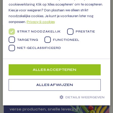
cookieverklaring. Klik op 'Alles accepteren' om te accepteren.
OVER
Kies je voor weigeren? Dan plaatsen we alleen strikt
VITAMIENTJE.NL
noodzakelijke cookies. Je kunt je voorkeuren later nog
aanpassen.
Privacy & cookies
Familiebedrijf vol energie, levert
STRIKT NOODZAKELIJK
PRESTATIE
Markten
vers fruit, groenten en
TARGETING
FUNCTIONEEL
persoonlijke (kerst) pakketten
voor alle gelegenheden.
NIET-GECLASSIFICEERD
ALLES ACCEPTEREN
ZAKELIJK
ALLES AFWIJZEN
BESTELLEN
DETAILS WEERGEVEN
Jouw betrouwbare partner voor
verse producten, snelle levering