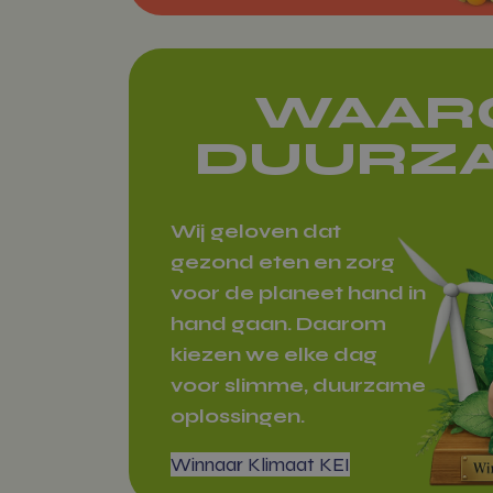
Naam
woocommerc
WAAR
DUURZ
woocommer
Wij geloven dat
gezond eten en zorg
voor de planeet hand in
wp_woocomm
hand gaan. Daarom
{32}
kiezen we elke dag
voor slimme, duurzame
CookieScrip
oplossingen.
Winnaar Klimaat KEI