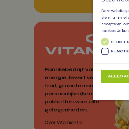
Deze website ge
stemt u in met 
accepteren' om 
cookies. Je kun
OVE
STRIKT
VITAMIE
FUNCTI
Familiebedrijf vol
ALLES 
energie, levert vers
fruit, groenten en
persoonlijke (kerst)
pakketten voor alle
gelegenheden.
Strikt
Strikt noodzakeli
Over Vitamientje
accountbeheer. De