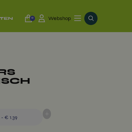
Webshop
TTEN
0
RS
ISCH
+
)
-
€ 1.39