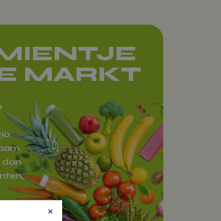
AMIENTJE
E MARKT
e
io
raam
 dan
nten,
n.
×