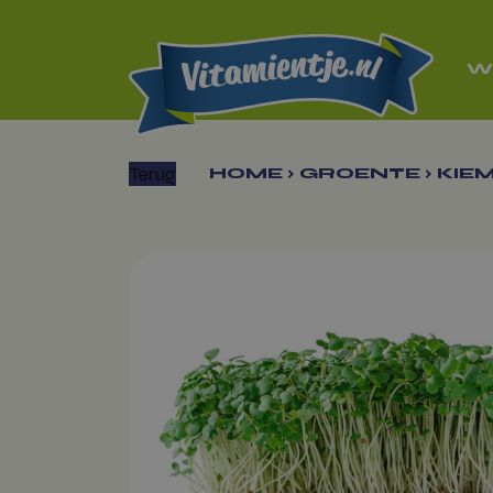
W
Terug
HOME
›
GROENTE
›
KIE