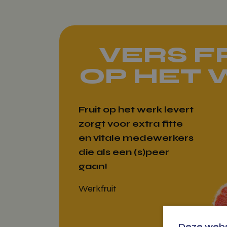
VERS F
OP HET
Fruit op het werk levert
zorgt voor extra fitte
en vitale medewerkers
die als een (s)peer
gaan!
Werkfruit
Deze webs