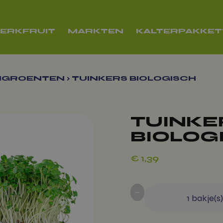
ERKFRUIT
MARKTEN
KALTERPAKKE
MGROENTEN
›
TUINKERS BIOLOGISCH
TUINKE
BIOLOG
€
1,39
-
1
bakje(s