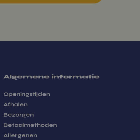
thouden. De
okie-banner van
okie-Script.com
noodzakelijk om
rect te werken.
akt de widget
cent bekeken
oducten
gelijk
Omschrijving
Algemene informatie
tics om de
Openingstijden
iversal
 de meer
e. Deze cookie
Afhalen
scheiden door
jzen als klant-
Bezorgen
een site en wordt
egegevens te
e.
Betaalmethoden
cifieke gegevens
Allergenen
ecampagnes te