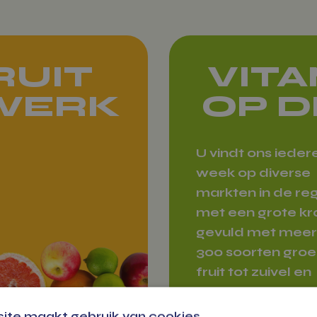
RUIT
VIT
 WERK
OP D
U vindt ons ieder
week op diverse
markten in de reg
met een grote k
gevuld met meer
300 soorten groe
fruit tot zuivel en
cadeau pakkette
ite maakt gebruik van cookies.