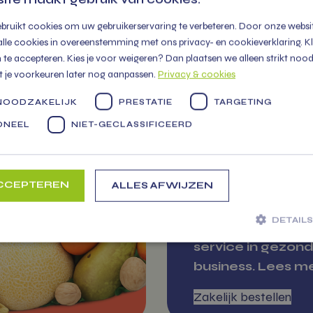
Markten
bruikt cookies om uw gebruikerservaring te verbeteren. Door onze websit
alle cookies in overeenstemming met ons privacy- en cookieverklaring. Klik
te accepteren. Kies je voor weigeren? Dan plaatsen we alleen strikt nood
t je voorkeuren later nog aanpassen.
Privacy & cookies
R
ZA
 NOODZAKELIJK
PRESTATIE
TARGETING
NTJE.NL
BES
ONEEL
NIET-GECLASSIFICEERD
Jouw betrouwba
ACCEPTEREN
ALLES AFWIJZEN
partner voor ver
producten, snell
DETAIL
levering en perso
service in gezon
business. Lees m
 noodzakelijk
Prestatie
Targeting
Functioneel
Niet-geclassi
jke cookies maken de kernfunctionaliteiten van de website mogelijk, zoals gebruikersaanmeldi
Zakelijk bestellen
 website kan niet goed worden gebruikt zonder de strikt noodzakelijke cookies.