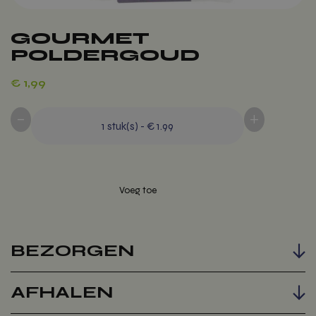
GOURMET
POLDERGOUD
€
1,99
-
+
1
stuk(s)
-
€ 1.99
BEZORGEN
Voeg toe
AFHALEN