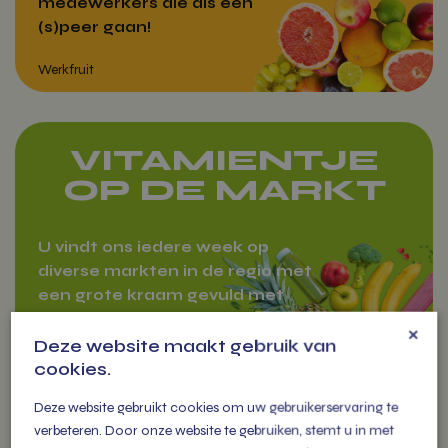
medewerkers die als een
(s)peer gaan!
VITAMIENTJE
OP DE MARKT
Werkfruit
U vindt ons iedere week op
diverse markten in de regio met
een grote kraam gevuld met
meer dan 300 soorten
×
groenten, fruit tot zuivel en
Deze website maakt gebruik van
cookies.
cadeau pakketten.
Deze website gebruikt cookies om uw gebruikerservaring te
verbeteren. Door onze website te gebruiken, stemt u in met