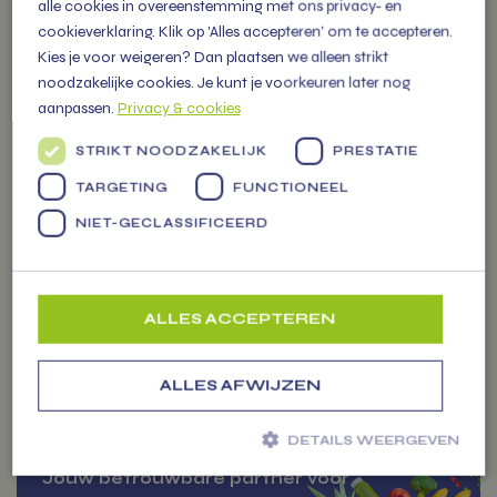
alle cookies in overeenstemming met ons privacy- en
cookieverklaring. Klik op 'Alles accepteren' om te accepteren.
OVER
Kies je voor weigeren? Dan plaatsen we alleen strikt
VITAMIENTJE.NL
noodzakelijke cookies. Je kunt je voorkeuren later nog
aanpassen.
Privacy & cookies
STRIKT NOODZAKELIJK
PRESTATIE
Familiebedrijf vol energie, levert
Markten
vers fruit, groenten en
TARGETING
FUNCTIONEEL
persoonlijke (kerst) pakketten
NIET-GECLASSIFICEERD
voor alle gelegenheden.
ALLES ACCEPTEREN
ZAKELIJK
ALLES AFWIJZEN
BESTELLEN
DETAILS WEERGEVEN
Jouw betrouwbare partner voor