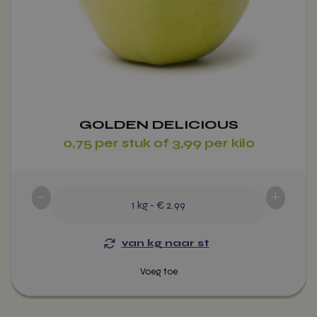
de
productpagina
GOLDEN DELICIOUS
0,75 per stuk of 3,99 per kilo
-
+
1
kg
-
€ 2.99
van kg naar st