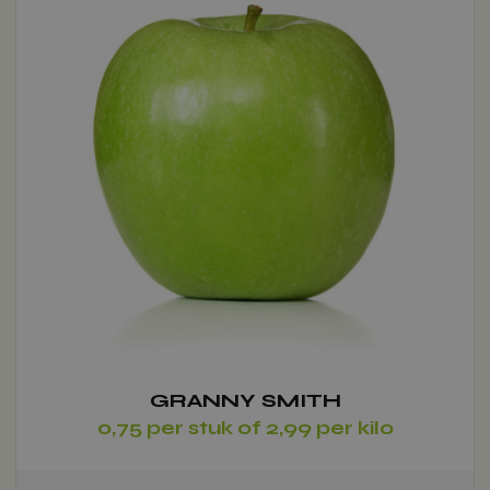
meerdere
variaties.
Voeg toe
Deze
optie
kan
gekozen
worden
op
de
productpagina
GRANNY SMITH
0,75 per stuk of 2,99 per kilo