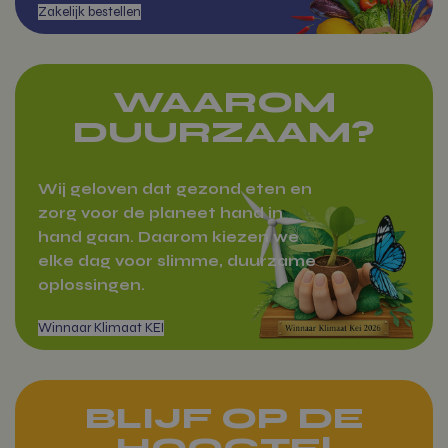
WAAROM
DUURZAAM?
Wij geloven dat gezond eten en
zorg voor de planeet hand in
hand gaan. Daarom kiezen we
elke dag voor slimme, duurzame
oplossingen.
Markten
BLIJF OP DE
HOOGTE!