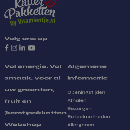
Zakelijk bestellen
Volg ons op
Vol energie. Vol
Algemene
smaak. Voor al
informatie
uw groenten,
Openingstijden
Afhalen
fruit en
Bezorgen
(kerst)pakketten
Betaalmethoden
Winnaar Klimaat KEI
Webshop
Allergenen