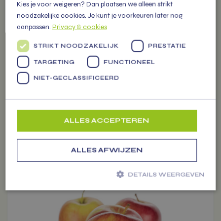
Kies je voor weigeren? Dan plaatsen we alleen strikt
noodzakelijke cookies. Je kunt je voorkeuren later nog
KANZI
aanpassen.
Privacy & cookies
0,95 per stuk of 3,99 per kilo
Voeg toe
STRIKT NOODZAKELIJK
PRESTATIE
TARGETING
FUNCTIONEEL
-
+
NIET-GECLASSIFICEERD
1
kg
-
€ 3.99
van kg naar st
ALLES ACCEPTEREN
ALLES AFWIJZEN
Dit
DETAILS WEERGEVEN
product
heeft
meerdere
Strikt noodzakelijk
Prestatie
Targeting
variaties.
Functioneel
Niet-geclassificeerd