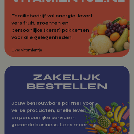
Familiebedrijf vol energie, levert
vers fruit, groenten en
persoonlijke (kerst) pakketten
voor alle gelegenheden.
ZAKELIJK
BESTELLEN
Jouw betrouwbare partner voor
verse producten, snelle levering
Werkfruit
en persoonlijke service in
gezonde business. Lees meer!