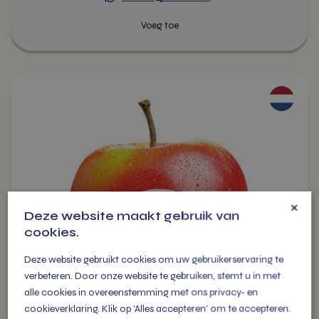
Dit
product
heeft
meerdere
variaties.
Deze
optie
kan
×
Deze website maakt gebruik van
gekozen
cookies.
worden
op
Deze website gebruikt cookies om uw gebruikerservaring te
de
verbeteren. Door onze website te gebruiken, stemt u in met
productpagina
alle cookies in overeenstemming met ons privacy- en
cookieverklaring. Klik op 'Alles accepteren' om te accepteren.