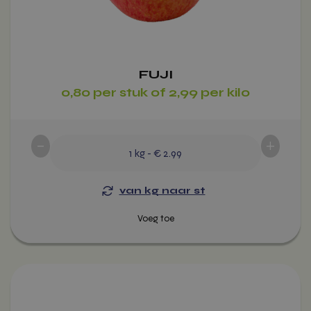
worden
op
de
productpagina
FUJI
0,80 per stuk of 2,99 per kilo
-
+
1
kg
-
€ 2.99
van kg naar st
Dit
product
heeft