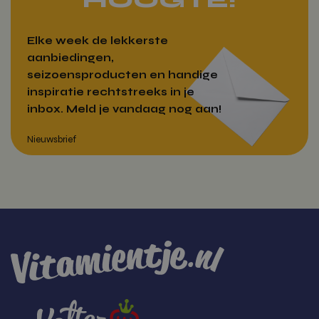
Elke week de lekkerste
aanbiedingen,
seizoensproducten en handige
inspiratie rechtstreeks in je
inbox. Meld je vandaag nog aan!
Over Vitamientje