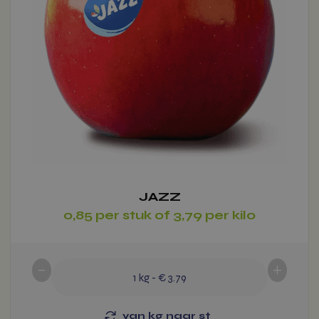
kan
gekozen
worden
op
de
productpagina
Voeg toe
JAZZ
0,85 per stuk of 3,79 per kilo
-
+
1
kg
-
€ 3.79
van kg naar st