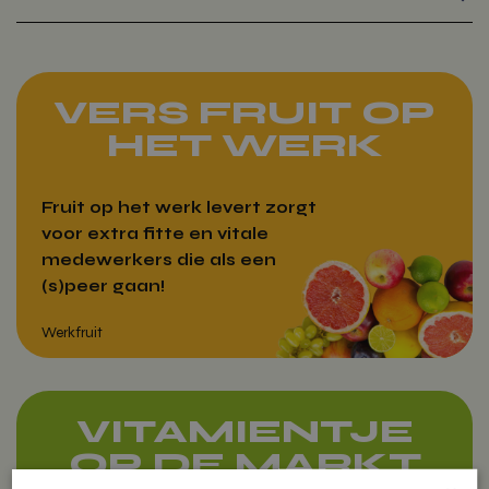
VERS FRUIT OP
HET WERK
Fruit op het werk levert zorgt
voor extra fitte en vitale
medewerkers die als een
(s)peer gaan!
VITAMIENTJE
OP DE MARKT