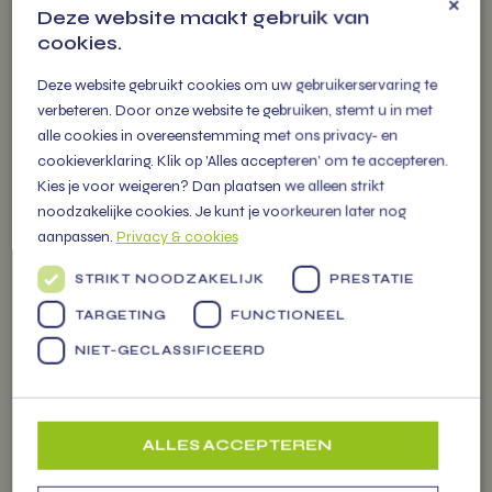
×
Deze website maakt gebruik van
U vindt ons iedere week op
cookies.
Werkfruit
diverse markten in de regio met
Deze website gebruikt cookies om uw gebruikerservaring te
een grote kraam gevuld met
verbeteren. Door onze website te gebruiken, stemt u in met
meer dan 300 soorten
alle cookies in overeenstemming met ons privacy- en
groenten, fruit tot zuivel en
cookieverklaring. Klik op 'Alles accepteren' om te accepteren.
cadeau pakketten.
Kies je voor weigeren? Dan plaatsen we alleen strikt
noodzakelijke cookies. Je kunt je voorkeuren later nog
aanpassen.
Privacy & cookies
STRIKT NOODZAKELIJK
PRESTATIE
OVER
TARGETING
FUNCTIONEEL
VITAMIENTJE.NL
NIET-GECLASSIFICEERD
Familiebedrijf vol energie, levert
vers fruit, groenten en
ALLES ACCEPTEREN
Markten
persoonlijke (kerst) pakketten
voor alle gelegenheden.