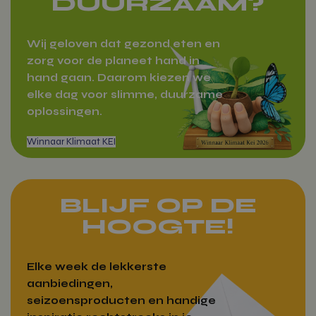
DUURZAAM?
vitamientje.nl
Wij geloven dat gezond eten en
zorg voor de planeet hand in
Google Privacy Policy
hand gaan. Daarom kiezen we
wp_woocommerce_session_[abcdef0123456789]
vitamientje.nl
{32}
elke dag voor slimme, duurzame
oplossingen.
Zakelijk bestellen
CookieScriptConsent
CookieScrip
vitamientje.nl
BLIJF OP DE
HOOGTE!
Elke week de lekkerste
woocommerce_recently_viewed
Automattic
Inc.
aanbiedingen,
vitamientje.nl
seizoensproducten en handige