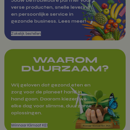
Jouw betrouwbare partner voor
om informatie ove
huidige bezoek op 
verse producten, snelle levering
om een onderschei
maken tussen geb
en persoonlijke service in
en sessies. Het o
gezonde business. Lees meer!
meestal details zo
Markten
van verkeer,
campagnegegeve
gebruikersgedrag
helpen bij het vol
analyseren van d
effectiviteit van
marketingcampa
WAAROM
sbjs_current
.vitamientje.nl
Sessie
Deze cookie wordt 
om de activiteiten
DUURZAAM?
interacties van ge
op de website te v
een betere analys
begrip van
verkeersbronnen 
Wij geloven dat gezond eten en
gebruikersgedrag 
vergemakkelijken
zorg voor de planeet hand in
hand gaan. Daarom kiezen we
sbjs_first_add
.vitamientje.nl
Sessie
Dit cookie wordt g
om details op te sl
elke dag voor slimme, duurzame
het eerste bezoek 
gebruiker aan de w
oplossingen.
inclusief tijdstemp
Over Vitamientje
verwijzende site e
van het verkeer, o
effectiviteit van