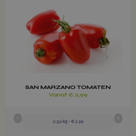
product
heeft
meerdere
variaties.
Deze
optie
Voeg toe
kan
gekozen
worden
op
de
productpagina
SAN MARZANO TOMATEN
Vanaf
€
2,99
-
+
0.50
kg
-
€ 2.99