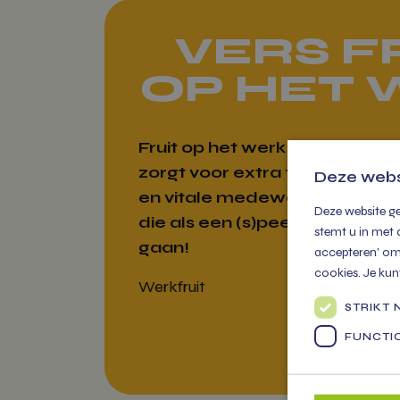
VERS F
OP HET
Fruit op het werk levert
zorgt voor extra fitte
Deze webs
en vitale medewerkers
Deze website ge
die als een (s)peer
stemt u in met 
gaan!
accepteren' om 
cookies. Je kun
Werkfruit
STRIKT
FUNCTI