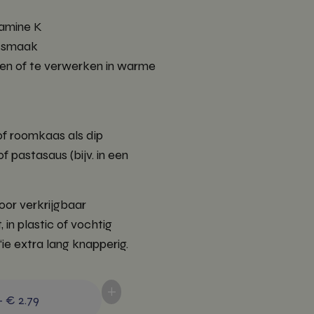
tamine K
n smaak
ten of te verwerken in warme
f roomkaas als dip
f pastasaus (bijv. in een
oor verkrijgbaar
 in plastic of vochtig
‘ie extra lang knapperig.
+
-
€ 2.79