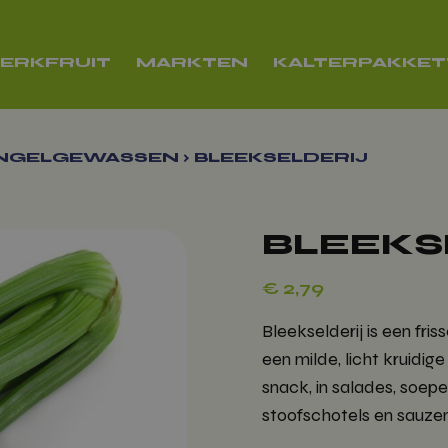
ERKFRUIT
MARKTEN
KALTERPAKKE
NGELGEWASSEN
›
BLEEKSELDERIJ
BLEEKS
€
2,79
Bleekselderij is een fri
een milde, licht kruidi
snack, in salades, soep
stoofschotels en sauzen