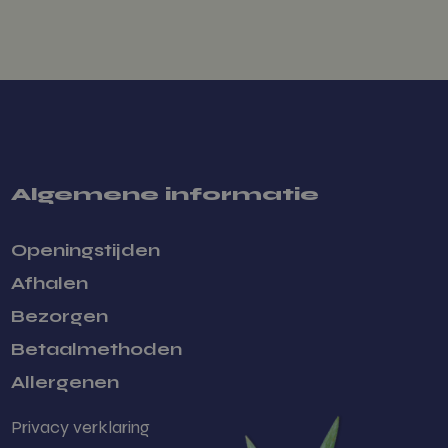
tics om de
iversal
 de meer
e. Deze cookie
scheiden door
jzen als klant-
een site en wordt
egegevens te
e.
cifieke gegevens
ecampagnes te
Algemene informatie
rvaring op de
iteit en sessies
Openingstijden
n de website te
ekers omgaan met
Afhalen
Bezorgen
et huidige
aken tussen
ails zoals bron
Betaalmethoden
sgedrag om te
ctiviteit van
Allergenen
n interacties
Privacy verklaring
 betere analyse
gedrag te