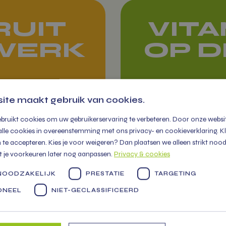
RUIT
VIT
 WERK
OP D
U vindt ons ieder
week op diverse
ite maakt gebruik van cookies.
markten in de reg
bruikt cookies om uw gebruikerservaring te verbeteren. Door onze websit
met een grote k
alle cookies in overeenstemming met ons privacy- en cookieverklaring. Klik
gevuld met meer
te accepteren. Kies je voor weigeren? Dan plaatsen we alleen strikt nood
300 soorten groe
t je voorkeuren later nog aanpassen.
Privacy & cookies
fruit tot zuivel en
 NOODZAKELIJK
PRESTATIE
TARGETING
cadeau pakkette
ONEEL
NIET-GECLASSIFICEERD
Markten