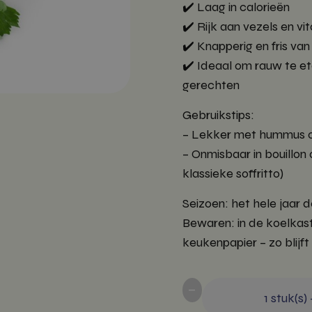
✔️ Laag in calorieën
✔️ Rijk aan vezels en vi
✔️ Knapperig en fris va
✔️ Ideaal om rauw te e
gerechten
Gebruikstips:
– Lekker met hummus o
– Onmisbaar in bouillon o
klassieke soffritto)
Seizoen: het hele jaar d
Bewaren: in de koelkast,
keukenpapier – zo blijft 
-
1
stuk(s)