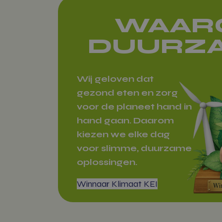
WAAR
wp_woocomm
{32}
DUURZ
CookieScrip
Wij geloven dat
gezond eten en zorg
voor de planeet hand in
hand gaan. Daarom
kiezen we elke dag
woocommerc
voor slimme, duurzame
oplossingen.
Winnaar Klimaat KEI
Naam
Naam
modal