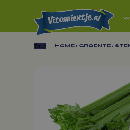
W
Terug
HOME
›
GROENTE
›
STE