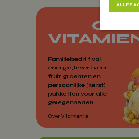
ALLES 
OVE
VITAMIE
Strikt
Strikt noodzakeli
accountbeheer. De
Familiebedrijf vol
energie, levert vers
Naam
fruit, groenten en
woocommerc
persoonlijke (kerst)
pakketten voor alle
gelegenheden.
Over Vitamientje
woocommer