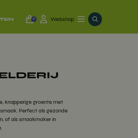
Webshop
TTEN
0
ELDERIJ
sse, knapperige groente met
ge smaak. Perfect als gezonde
en, of als smaakmaker in
.