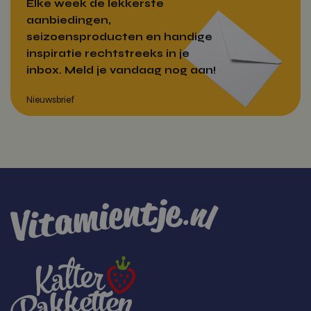
Elke week de lekkerste
aanbiedingen,
seizoensproducten en handige
inspiratie rechtstreeks in je
inbox. Meld je vandaag nog aan!
Zakelijk bestellen