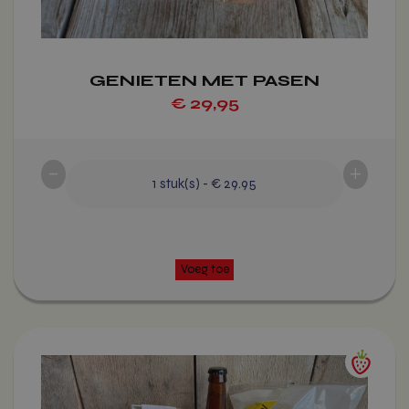
GENIETEN MET PASEN
€
29,95
-
+
1
stuk(s)
-
€ 29.95
Dit
product
heeft
meerdere