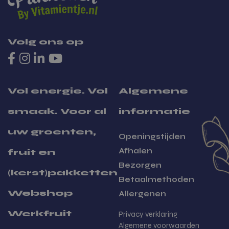
Volg ons op
Winnaar Klimaat KEI
Vol energie. Vol
Algemene
smaak. Voor al
informatie
uw groenten,
Openingstijden
Afhalen
fruit en
Bezorgen
(kerst)pakketten
Betaalmethoden
Webshop
Allergenen
Werkfruit
Privacy verklaring
Algemene voorwaarden