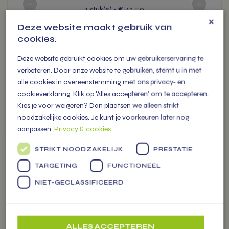
-
+
1
stuk(s)
-
€ 42.50
×
Deze website maakt gebruik van
cookies.
Deze website gebruikt cookies om uw gebruikerservaring te
verbeteren. Door onze website te gebruiken, stemt u in met
alle cookies in overeenstemming met ons privacy- en
cookieverklaring. Klik op 'Alles accepteren' om te accepteren.
Dit
Kies je voor weigeren? Dan plaatsen we alleen strikt
product
noodzakelijke cookies. Je kunt je voorkeuren later nog
heeft
aanpassen.
Privacy & cookies
meerdere
variaties.
STRIKT NOODZAKELIJK
PRESTATIE
Deze
TARGETING
FUNCTIONEEL
optie
kan
NIET-GECLASSIFICEERD
gekozen
worden
op
ALLES ACCEPTEREN