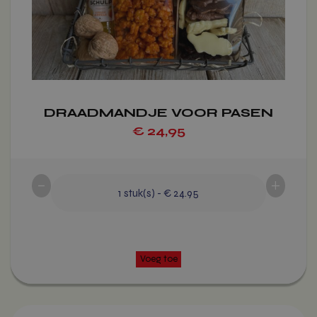
gekozen
worden
op
de
productpagina
DRAADMANDJE VOOR PASEN
€
24,95
-
+
1
stuk(s)
-
€ 24.95
Dit