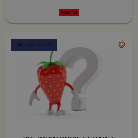
woocommerce_cart_hash
Automattic
Inc.
vitamientje.nl
Google Privacy Policy
wp_woocommerce_session_[abcdef0123456789]
vitamientje.nl
{32}
CookieScriptConsent
CookieScrip
vitamientje.nl
woocommerce_recently_viewed
Automattic
Inc.
vitamientje.nl