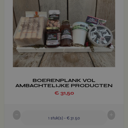
meerdere
variaties.
Deze
optie
kan
gekozen
worden
op
de
productpagina
BOERENPLANK VOL
AMBACHTELIJKE PRODUCTEN
€
31,50
-
+
1
stuk(s)
-
€ 31.50