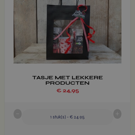
variaties.
Deze
optie
kan
gekozen
worden
op
de
productpagina
TASJE MET LEKKERE
PRODUCTEN
Voeg toe
€
24,95
-
+
1
stuk(s)
-
€ 24.95