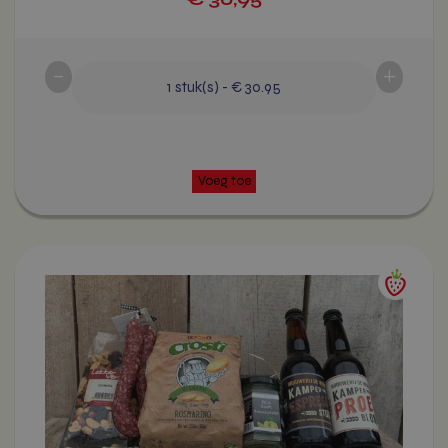
Voeg toe
-
+
1
stuk(s)
-
€ 30.95
Dit
product
heeft
meerdere
variaties.
Deze
optie
kan