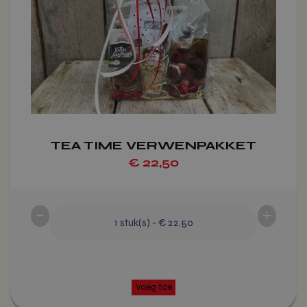
optie
Voeg toe
kan
gekozen
worden
op
de
productpagina
TEA TIME VERWENPAKKET
€
22,50
-
+
1
stuk(s)
-
€ 22.50