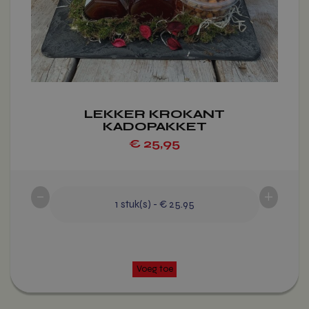
gekozen
worden
op
de
productpagina
LEKKER KROKANT
KADOPAKKET
€
25,95
-
+
1
stuk(s)
-
€ 25.95
Voeg toe