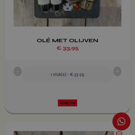
worden
op
de
productpagina
OLÉ MET OLIJVEN
€
33,95
-
+
1
stuk(s)
-
€ 33.95
Voeg toe
Dit
product