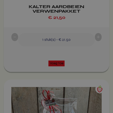
KALTER AARDBEIEN
VERWENPAKKET
€
21,50
-
+
1
stuk(s)
-
€ 21.50
Dit
product
heeft
meerdere
variaties.
Deze