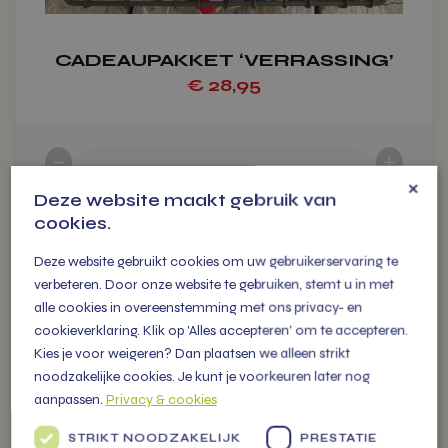
productpagina
CADEAUPAKKET ‘VERRASSING’
€
28,95
-
+
1
stuk(s)
-
€ 28.95
×
Deze website maakt gebruik van
cookies.
Deze website gebruikt cookies om uw gebruikerservaring te
verbeteren. Door onze website te gebruiken, stemt u in met
alle cookies in overeenstemming met ons privacy- en
cookieverklaring. Klik op 'Alles accepteren' om te accepteren.
Dit
Kies je voor weigeren? Dan plaatsen we alleen strikt
Voeg toe
product
noodzakelijke cookies. Je kunt je voorkeuren later nog
heeft
aanpassen.
Privacy & cookies
meerdere
variaties.
STRIKT NOODZAKELIJK
PRESTATIE