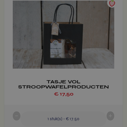
product
heeft
meerdere
variaties.
Deze
optie
kan
gekozen
worden
op
de
productpagina
TASJE VOL
STROOPWAFELPRODUCTEN
€
17,50
-
+
1
stuk(s)
-
€ 17.50