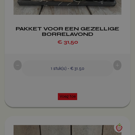
gekozen
worden
op
de
PAKKET VOOR EEN GEZELLIGE
productpagina
BORRELAVOND
€
31,50
-
+
1
stuk(s)
-
€ 31.50
Voeg toe
Dit
product
heeft