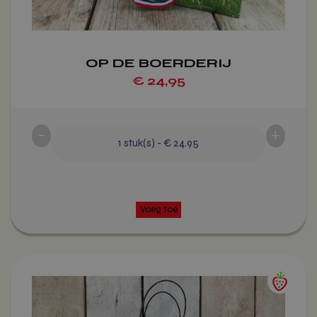
de
Voeg toe
productpagina
OP DE BOERDERIJ
€
24,95
-
+
1
stuk(s)
-
€ 24.95
Dit
product
heeft
meerdere