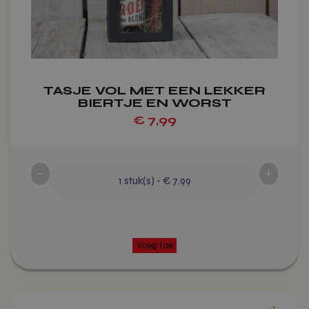
gekozen
worden
op
de
productpagina
TASJE VOL MET EEN LEKKER
BIERTJE EN WORST
€
7,99
-
+
1
stuk(s)
-
€ 7.99
Dit
Voeg toe