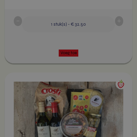
Voeg toe
-
+
1
stuk(s)
-
€ 32.50
Dit
product
heeft
meerdere
variaties.
Deze
optie
kan
gekozen