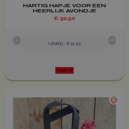
HARTIG HAPJE VOOR EEN
HEERLIJK AVONDJE
€
32,50
-
+
1
stuk(s)
-
€ 32.50
Voeg toe
Dit
product
heeft
meerdere
variaties.
Deze