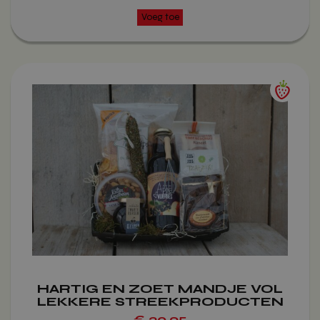
Dit
product
heeft
meerdere
variaties.
Deze
optie
kan
gekozen
worden
op
de
productpagina
HARTIG EN ZOET MANDJE VOL
LEKKERE STREEKPRODUCTEN
€
30,95