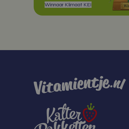
Winnaar Klimaat KEI
wp_woocomm
{32}
CookieScrip
woocommerc
Naam