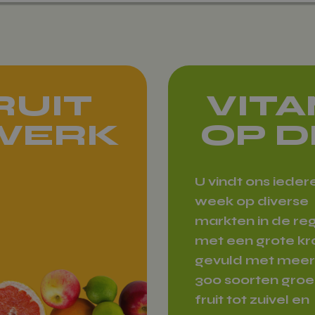
RUIT
VIT
 WERK
OP D
U vindt ons ieder
week op diverse
markten in de reg
met een grote k
gevuld met meer
300 soorten groe
fruit tot zuivel en