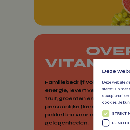
OVE
VITAMIE
Deze webs
Familiebedrijf vol
Deze website ge
stemt u in met 
energie, levert vers
accepteren' om 
fruit, groenten en
cookies. Je kun
persoonlijke (kerst)
STRIKT
pakketten voor alle
gelegenheden.
FUNCTI