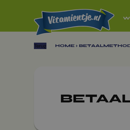
W
Terug
HOME
›
BETAALMETHO
BETAA