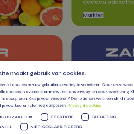
cadeau pakkette
Markten
R
ZA
NTJE.NL
BES
ite maakt gebruik van cookies.
Jouw betrouwba
bruikt cookies om uw gebruikerservaring te verbeteren. Door onze websit
alle cookies in overeenstemming met ons privacy- en cookieverklaring. Klik
partner voor ver
te accepteren. Kies je voor weigeren? Dan plaatsen we alleen strikt nood
producten, snell
t je voorkeuren later nog aanpassen.
Privacy & cookies
levering en perso
 NOODZAKELIJK
PRESTATIE
TARGETING
service in gezon
business. Lees m
ONEEL
NIET-GECLASSIFICEERD