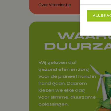
Over Vitamientje
ALLES 
WAAR
DUURZ
Strikt
Strikt noodzakeli
accountbeheer. De
Wij geloven dat
Naam
gezond eten en zorg
voor de planeet hand in
woocommerc
hand gaan. Daarom
kiezen we elke dag
voor slimme, duurzame
oplossingen.
woocommer