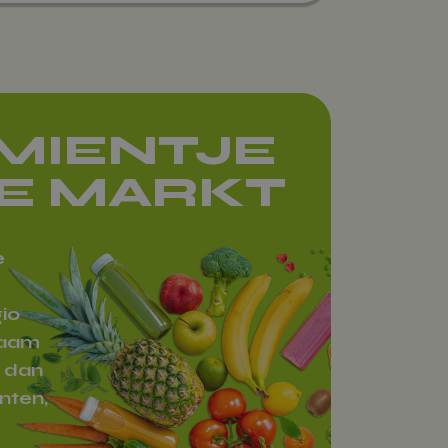
AMIENTJE
E MARKT
e
io
raam
 dan
nten,