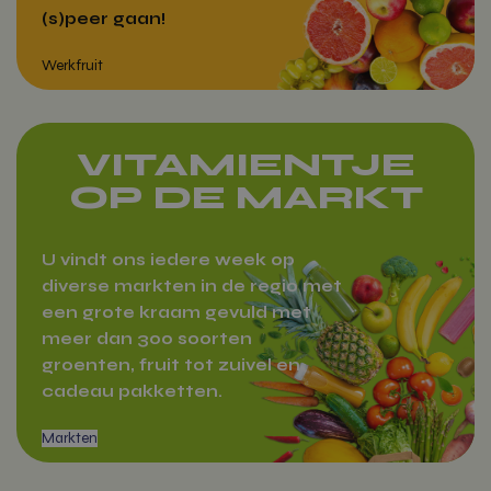
(s)peer gaan!
Werkfruit
VITAMIENTJE
OP DE MARKT
U vindt ons iedere week op
diverse markten in de regio met
een grote kraam gevuld met
meer dan 300 soorten
groenten, fruit tot zuivel en
cadeau pakketten.