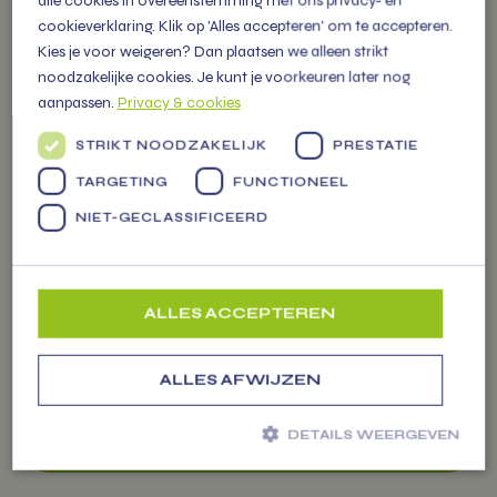
en persoonlijke service in
cookieverklaring. Klik op 'Alles accepteren' om te accepteren.
gezonde business. Lees meer!
Kies je voor weigeren? Dan plaatsen we alleen strikt
noodzakelijke cookies. Je kunt je voorkeuren later nog
aanpassen.
Privacy & cookies
STRIKT NOODZAKELIJK
PRESTATIE
TARGETING
FUNCTIONEEL
WAAROM
NIET-GECLASSIFICEERD
DUURZAAM?
Zakelijk bestellen
Wij geloven dat gezond eten en
ALLES ACCEPTEREN
zorg voor de planeet hand in
hand gaan. Daarom kiezen we
elke dag voor slimme, duurzame
ALLES AFWIJZEN
oplossingen.
DETAILS WEERGEVEN