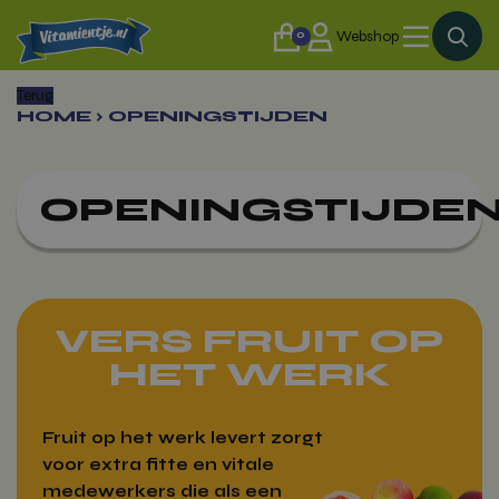
0
Webshop
Terug
HOME
›
OPENINGSTIJDEN
OPENINGSTIJDE
VERS FRUIT OP
HET WERK
Fruit op het werk levert zorgt
voor extra fitte en vitale
medewerkers die als een