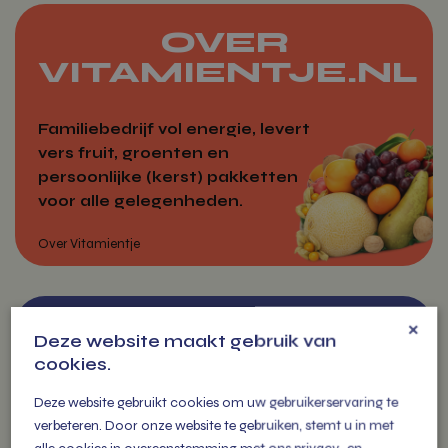
OVER
Markten
VITAMIENTJE.NL
Familiebedrijf vol energie, levert
vers fruit, groenten en
persoonlijke (kerst) pakketten
voor alle gelegenheden.
×
ZAKELIJK
Deze website maakt gebruik van
BESTELLEN
cookies.
Over Vitamientje
Deze website gebruikt cookies om uw gebruikerservaring te
Jouw betrouwbare partner voor
verbeteren. Door onze website te gebruiken, stemt u in met
verse producten, snelle levering
alle cookies in overeenstemming met ons privacy- en