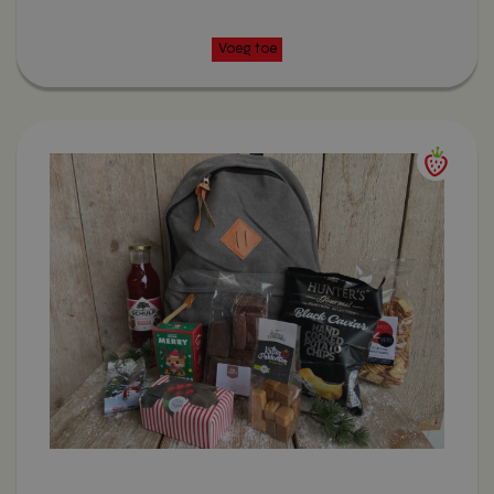
Dit
product
heeft
meerdere
variaties.
Deze
optie
kan
gekozen
worden
op
de
productpagina