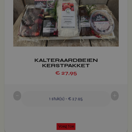
optie
kan
gekozen
worden
op
de
productpagina
KALTERAARDBEIEN
KERSTPAKKET
€
27,95
-
+
1
stuk(s)
-
€ 27.95
Voeg toe