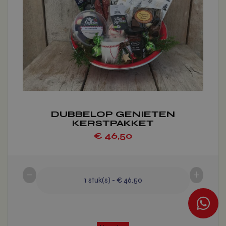
Deze
optie
kan
gekozen
worden
op
de
productpagina
DUBBELOP GENIETEN
KERSTPAKKET
€
46,50
-
+
1
stuk(s)
-
€ 46.50