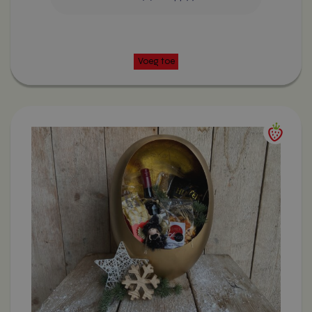
Dit
product
heeft
meerdere
variaties.
Deze
optie
kan
gekozen
worden
op
de