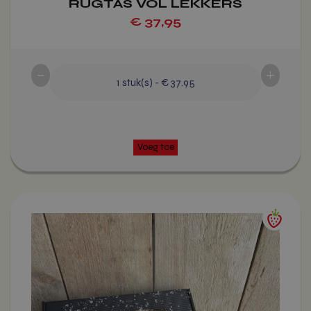
RUGTAS VOL LEKKERS
€
37,95
-
+
Voeg toe
1
stuk(s)
-
€ 37.95
Dit
product
heeft
meerdere
variaties.
Deze
optie