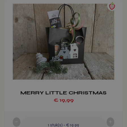
Voeg toe
product
heeft
meerdere
variaties.
Deze
optie
kan
gekozen
worden
op
de
productpagina
MERRY LITTLE CHRISTMAS
€
19,99
-
+
1
stuk(s)
-
€ 19.99