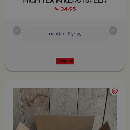
HIGH TEA IN KERSTSFEER
wordt gebruikt om
€
34,95
gebruikers te
onderscheiden do
willekeurig gegen
nummer toe te wij
klant-ID. Het is
opgenomen in elk
-
+
paginaverzoek op e
1
stuk(s)
-
€ 34.95
en wordt gebruikt
bezoekers-, sessie
campagnegegeven
berekenen voor de
analyserapporten 
site.
sbjs_udata
.vitamientje.nl
Sessie
Deze cookie wordt 
om gebruikersspec
gegevens op te sl
Voeg toe
de effectiviteit van
reclamecampagne
Dit
monitoren en te
product
analyseren en de
gebruikerservarin
heeft
website te optimal
meerdere
sbjs_session
.vitamientje.nl
29 minuten 59
Deze cookie wordt 
variaties.
seconden
om gebruikersactiv
sessies te volgen 
Deze
prestaties en
bruikbaarheid van
optie
website te verbeter