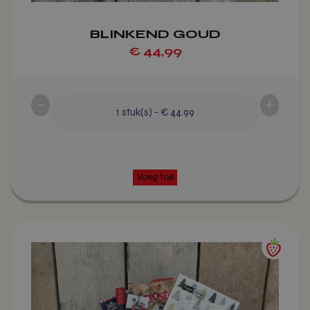
productpagina
BLINKEND GOUD
€
44,99
-
+
Voeg toe
1
stuk(s)
-
€ 44.99
Dit
product
heeft
meerdere
variaties.