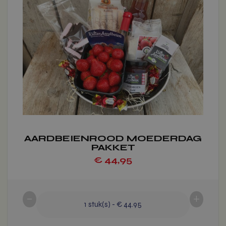
meerdere
variaties.
Voeg toe
Deze
optie
kan
gekozen
worden
op
de
productpagina
AARDBEIENROOD MOEDERDAG
PAKKET
€
44,95
-
+
1
stuk(s)
-
€ 44.95