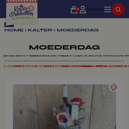
0
Webshop
Terug
HOME
›
KALTER
›
MOEDERDAG
MOEDERDAG
Alles
Biologisch
Soepen
Nieuw!
Aanbiedingen
Fruit
Groente
Aardappe
Kerst
Cadeaupakketten
Borrelpakketten
Kalter lekkernijen
Kalter producten
Hart onder de riem
Dit
product
heeft
meerdere
variaties.
Deze
optie
kan