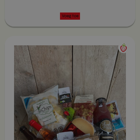
Dit
product
heeft
meerdere
variaties.
Deze
optie
kan
Voeg toe
gekozen
worden
op
de
productpagina