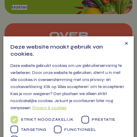
OVER
×
VITAMIENTJE.NL
Deze website maakt gebruik van
cookies.
Markten
Familiebedrijf vol energie, levert
Deze website gebruikt cookies om uw gebruikerservaring te
vers fruit, groenten en
verbeteren. Door onze website te gebruiken, stemt u in met
persoonlijke (kerst) pakketten
alle cookies in overeenstemming met ons privacy- en
voor alle gelegenheden.
cookieverklaring. Klik op 'Alles accepteren' om te accepteren.
Kies je voor weigeren? Dan plaatsen we alleen strikt
noodzakelijke cookies. Je kunt je voorkeuren later nog
aanpassen.
Privacy & cookies
STRIKT NOODZAKELIJK
PRESTATIE
ZAKELIJK
TARGETING
FUNCTIONEEL
BESTELLEN