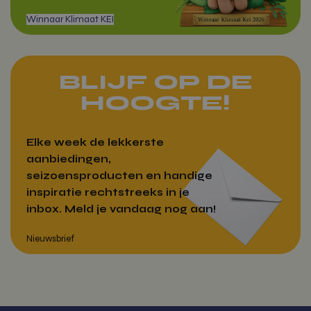
Inc.
vitamientje.nl
BLIJF OP DE
woocommerce_cart_hash
Automattic
Inc.
HOOGTE!
vitamientje.nl
Elke week de lekkerste
aanbiedingen,
Google Privacy Policy
wp_woocommerce_session_[abcdef0123456789]
vitamientje.nl
seizoensproducten en handige
{32}
inspiratie rechtstreeks in je
Winnaar Klimaat KEI
inbox. Meld je vandaag nog aan!
CookieScriptConsent
CookieScrip
vitamientje.nl