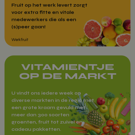
Fruit op het werk levert zorgt
voor extra fitte en vitale
medewerkers die als een
(s)peer gaan!
VITAMIENTJE
OP DE MARKT
Werkfruit
U vindt ons iedere week op
diverse markten in de regio met
een grote kraam gevuld met
meer dan 300 soorten
groenten, fruit tot zuivel en
cadeau pakketten.