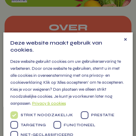
OVER
VITAMIENTJE.NL
×
Deze website maakt gebruik van
Markten
cookies.
Familiebedrijf vol energie, levert
vers fruit, groenten en
Deze website gebruikt cookies om uw gebruikerservaring te
persoonlijke (kerst) pakketten
verbeteren. Door onze website te gebruiken, stemt u in met
alle cookies in overeenstemming met ons privacy- en
voor alle gelegenheden.
cookieverklaring. Klik op 'Alles accepteren' om te accepteren.
Kies je voor weigeren? Dan plaatsen we alleen strikt
noodzakelijke cookies. Je kunt je voorkeuren later nog
aanpassen.
Privacy & cookies
ZAKELIJK
STRIKT NOODZAKELIJK
PRESTATIE
BESTELLEN
TARGETING
FUNCTIONEEL
NIET-GECLASSIFICEERD