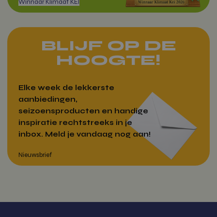
vitamientje.nl
BLIJF OP DE
woocommerce_cart_hash
Automattic
HOOGTE!
Inc.
vitamientje.nl
Elke week de lekkerste
aanbiedingen,
Google Privacy Policy
seizoensproducten en handige
wp_woocommerce_session_[abcdef0123456789]
vitamientje.nl
{32}
inspiratie rechtstreeks in je
Winnaar Klimaat KEI
inbox. Meld je vandaag nog aan!
CookieScriptConsent
CookieScrip
vitamientje.nl