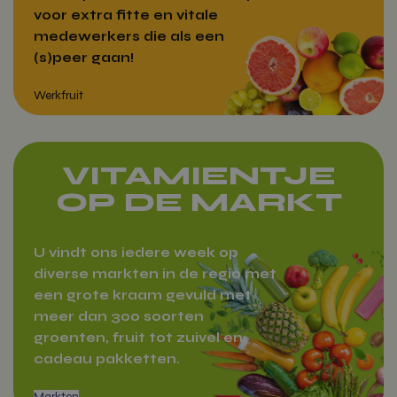
voor extra fitte en vitale
medewerkers die als een
(s)peer gaan!
VITAMIENTJE
OP DE MARKT
Werkfruit
U vindt ons iedere week op
diverse markten in de regio met
een grote kraam gevuld met
meer dan 300 soorten
groenten, fruit tot zuivel en
cadeau pakketten.