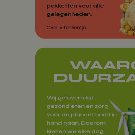
pakketten voor alle
Strikt noodzakeli
accountbeheer. De
gelegenheden.
Naam
Over Vitamientje
woocommerc
WAAR
woocommer
DUURZ
Wij geloven dat
wp_woocomm
gezond eten en zorg
{32}
voor de planeet hand in
hand gaan. Daarom
CookieScrip
kiezen we elke dag