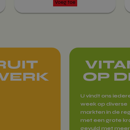
Voeg toe
RUIT
VIT
 WERK
OP D
U vindt ons ieder
week op diverse
markten in de reg
met een grote k
gevuld met meer