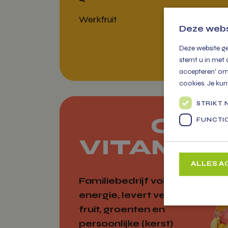
Werkfruit
Deze webs
Deze website ge
stemt u in met 
accepteren' om 
cookies. Je kun
STRIKT
OVE
FUNCTI
VITAMIE
ALLES 
Familiebedrijf vol
energie, levert vers
fruit, groenten en
persoonlijke (kerst)
Strikt