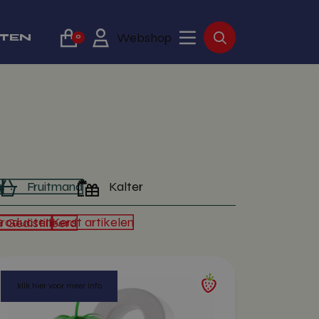
Webshop
TTEN
0
n
Fruitmand
Kalter
producten
Kerst artikelen
 Gedistilleerd
klik hier voor meer info