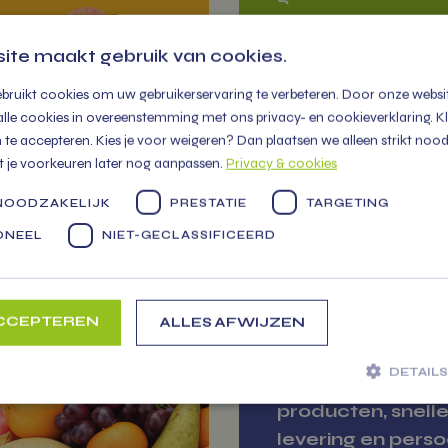
300 soorten groe
fruit tot zuivel en
ite maakt gebruik van cookies.
cadeau pakkette
bruikt cookies om uw gebruikerservaring te verbeteren. Door onze websit
alle cookies in overeenstemming met ons privacy- en cookieverklaring. Klik
Markten
te accepteren. Kies je voor weigeren? Dan plaatsen we alleen strikt nood
t je voorkeuren later nog aanpassen.
Privacy & cookies
 NOODZAKELIJK
PRESTATIE
TARGETING
R
ZA
ONEEL
NIET-GECLASSIFICEERD
NTJE.NL
BES
ACCEPTEREN
ALLES AFWIJZEN
Jouw betrouwba
DETAIL
partner voor ver
producten, snell
levering en perso
 noodzakelijk
Prestatie
Targeting
Functioneel
Niet-geclassi