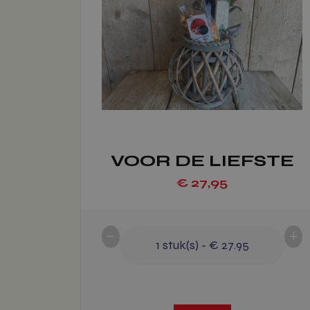
meerdere
variaties.
Deze
optie
kan
gekozen
worden
op
VOOR DE LIEFSTE
de
productpagina
€
27,95
-
+
1
stuk(s)
-
€ 27.95