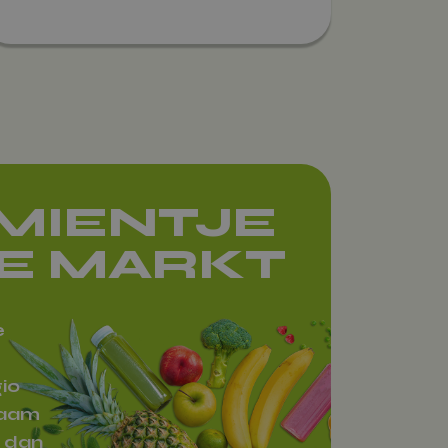
AMIENTJE
E MARKT
e
io
raam
 dan