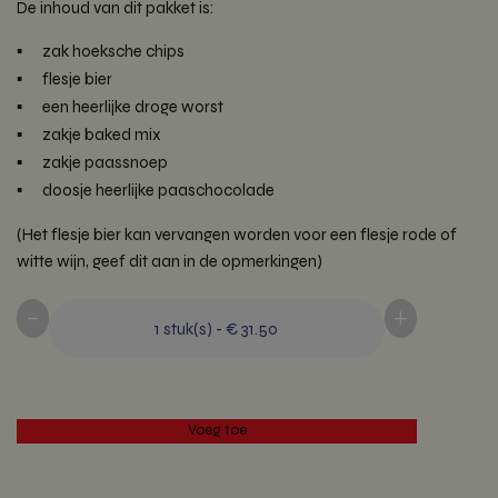
De inhoud van dit pakket is:
zak hoeksche chips
flesje bier
een heerlijke droge worst
zakje baked mix
zakje paassnoep
doosje heerlijke paaschocolade
(Het flesje bier kan vervangen worden voor een flesje rode of
witte wijn, geef dit aan in de opmerkingen)
-
+
1
stuk(s)
-
€ 31.50