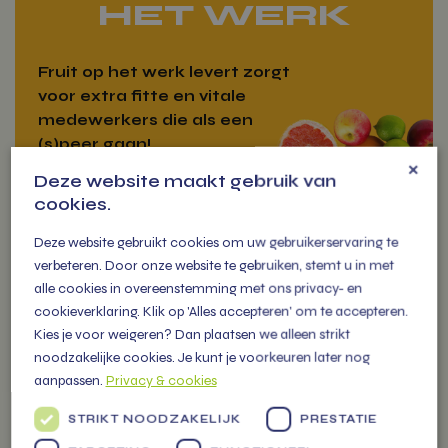
HET WERK
Fruit op het werk levert zorgt
voor extra fitte en vitale
medewerkers die als een
(s)peer gaan!
×
Deze website maakt gebruik van
cookies.
Deze website gebruikt cookies om uw gebruikerservaring te
verbeteren. Door onze website te gebruiken, stemt u in met
VITAMIENTJE
alle cookies in overeenstemming met ons privacy- en
OP DE MARKT
cookieverklaring. Klik op 'Alles accepteren' om te accepteren.
Kies je voor weigeren? Dan plaatsen we alleen strikt
noodzakelijke cookies. Je kunt je voorkeuren later nog
U vindt ons iedere week op
aanpassen.
Privacy & cookies
diverse markten in de regio met
Werkfruit
een grote kraam gevuld met
STRIKT NOODZAKELIJK
PRESTATIE
meer dan 300 soorten