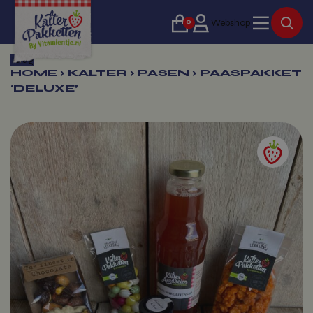
0
Webshop
Terug
HOME
›
KALTER
›
PASEN
›
PAASPAKKET
‘DELUXE’