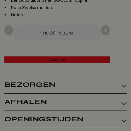
Een paastulband met advocaat topping
Potje Zwolse mosterd
Noten
-
+
1
stuk(s)
-
€ 44.95
BEZORGEN
AFHALEN
Voeg toe
OPENINGSTIJDEN