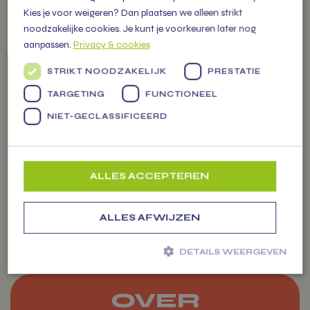
Kies je voor weigeren? Dan plaatsen we alleen strikt
noodzakelijke cookies. Je kunt je voorkeuren later nog
aanpassen.
Privacy & cookies
VITAMIENTJE
STRIKT NOODZAKELIJK
PRESTATIE
OP DE MARKT
TARGETING
FUNCTIONEEL
NIET-GECLASSIFICEERD
U vindt ons iedere week op
diverse markten in de regio met
een grote kraam gevuld met
meer dan 300 soorten
Werkfruit
ALLES ACCEPTEREN
groenten, fruit tot zuivel en
cadeau pakketten.
ALLES AFWIJZEN
DETAILS WEERGEVEN
OVER
Strikt noodzakelijk
Prestatie
Targeting