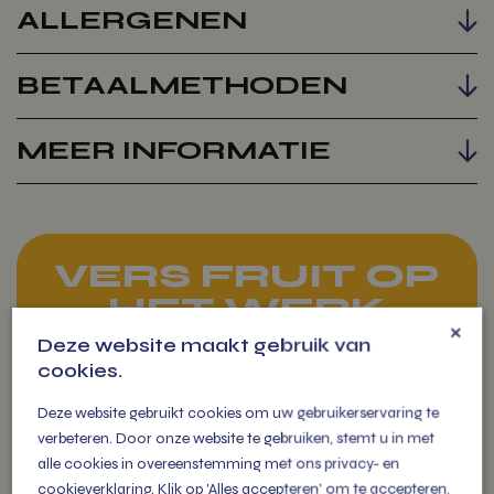
ALLERGENEN
BETAALMETHODEN
MEER INFORMATIE
VERS FRUIT OP
HET WERK
×
Deze website maakt gebruik van
cookies.
Fruit op het werk levert zorgt
voor extra fitte en vitale
Deze website gebruikt cookies om uw gebruikerservaring te
medewerkers die als een
verbeteren. Door onze website te gebruiken, stemt u in met
(s)peer gaan!
alle cookies in overeenstemming met ons privacy- en
cookieverklaring. Klik op 'Alles accepteren' om te accepteren.