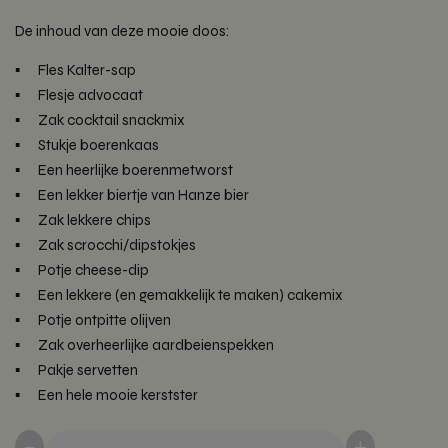
De inhoud van deze mooie doos:
Fles Kalter-sap
Flesje advocaat
Zak cocktail snackmix
Stukje boerenkaas
Een heerlijke boerenmetworst
Een lekker biertje van Hanze bier
Zak lekkere chips
Zak scrocchi/dipstokjes
Potje cheese-dip
Een lekkere (en gemakkelijk te maken) cakemix
Potje ontpitte olijven
Zak overheerlijke aardbeienspekken
Pakje servetten
Een hele mooie kerstster
-
+