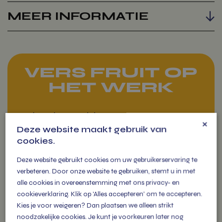
MEER INFORMATIE
VERS FRUIT OP
HET WERK
Fruit op het werk levert zorgt
×
voor extra fitte en vitale
Deze website maakt gebruik van
medewerkers die als een
cookies.
(s)peer gaan!
Deze website gebruikt cookies om uw gebruikerservaring te
verbeteren. Door onze website te gebruiken, stemt u in met
alle cookies in overeenstemming met ons privacy- en
cookieverklaring. Klik op 'Alles accepteren' om te accepteren.
Kies je voor weigeren? Dan plaatsen we alleen strikt
VITAMIENTJE
noodzakelijke cookies. Je kunt je voorkeuren later nog