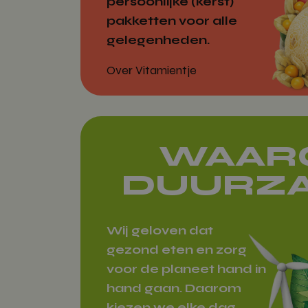
persoonlijke (kerst)
woocommer
pakketten voor alle
gelegenheden.
Over Vitamientje
wp_woocomm
{32}
CookieScrip
WAAR
DUURZ
Wij geloven dat
gezond eten en zorg
woocommerc
voor de planeet hand in
hand gaan. Daarom
kiezen we elke dag