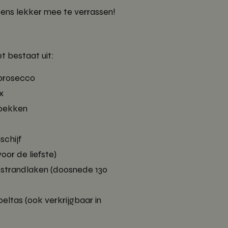
ens lekker mee te verrassen!
t bestaat uit:
nprosecco
x
spekken
schijf
oor de liefste)
 strandlaken (doosnede 130
eltas (ook verkrijgbaar in