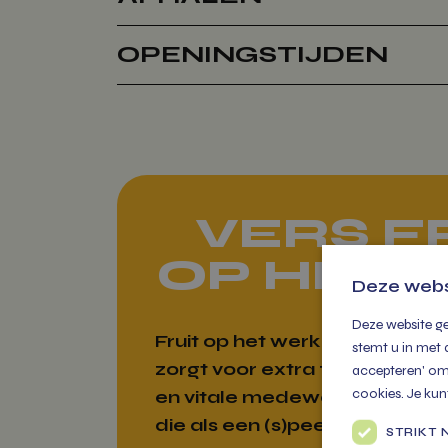
OPENINGSTIJDEN
VERS F
OP HET
Deze webs
Deze website ge
Fruit op het werk levert
stemt u in met 
zorgt voor extra fitte
accepteren' om 
cookies. Je kun
en vitale medewerkers
die als een (s)peer
STRIKT