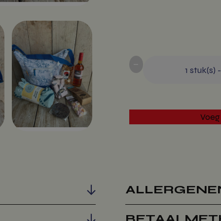
-
1
stuk(s)
Voeg
ALLERGENE
BETAALMET