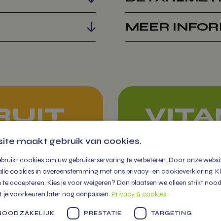
MEER INFOR
RUIT
VIT
 WERK
OP D
ite maakt gebruik van cookies.
bruikt cookies om uw gebruikerservaring te verbeteren. Door onze websit
U vindt ons ieder
alle cookies in overeenstemming met ons privacy- en cookieverklaring. Klik
week op diverse
te accepteren. Kies je voor weigeren? Dan plaatsen we alleen strikt nood
t je voorkeuren later nog aanpassen.
Privacy & cookies
markten in de reg
met een grote k
 NOODZAKELIJK
PRESTATIE
TARGETING