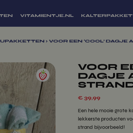
TEN
VITAMIENTJE.NL
KALTERPAKKE
UPAKKETTEN
›
VOOR EEN ‘COOL’ DAGJE 
VOOR EE
DAGJE 
STRAN
€
39,99
Een hele mooie grote k
lekkerste producten vo
strand bijvoorbeeld!