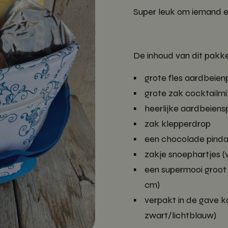
Super leuk om iemand e
De inhoud van dit pakke
grote fles aardbeie
grote zak cocktailmi
heerlijke aardbeien
zak klepperdrop
een chocolade pinda
zakje snoephartjes (v
een supermooi groot
cm)
verpakt in de gave ko
zwart/lichtblauw)