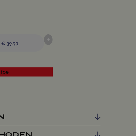
+
-
€ 39.99
 toe
N
HODEN