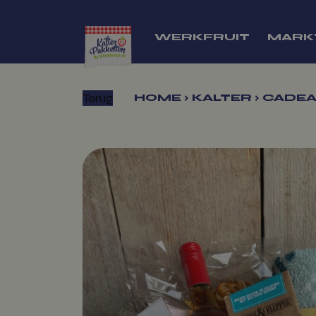
WERKFRUIT
MARK
Terug
HOME
›
KALTER
›
CADEA