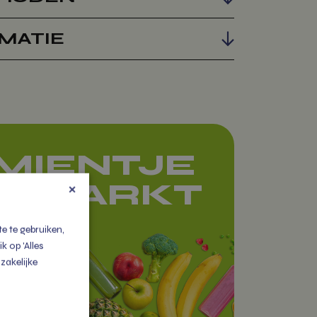
MATIE
AMIENTJE
×
E MARKT
e te gebruiken,
e
 op 'Alles
zakelijke
io
raam