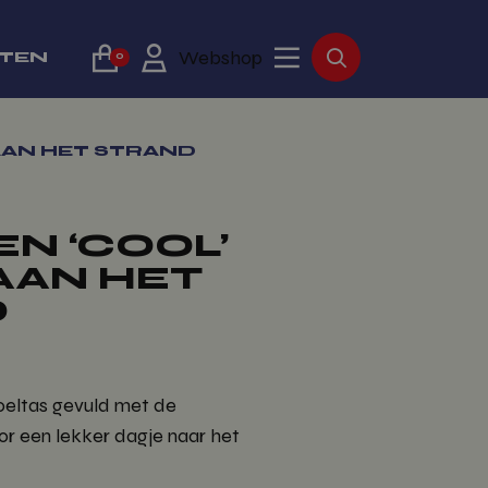
Webshop
TTEN
0
AAN HET STRAND
N ‘COOL’
AAN HET
D
oeltas gevuld met de
or een lekker dagje naar het