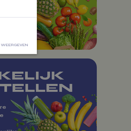
 dan
nten,
n.
S WEERGEVEN
ficeerd
KELIJK
ng en
TELLEN
schrijving
pt
oCommerce te
re
palen wanneer
inhoud /
se
gevens van de
nkelwagen
e
randeren.