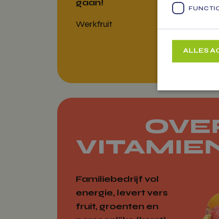
gaan!
FUNCTI
Werkfruit
ALLES 
Strikt
OVE
Strikt noodzakeli
accountbeheer. De
VITAMIE
Naam
woocommerc
Familiebedrijf vol
energie, levert vers
fruit, groenten en