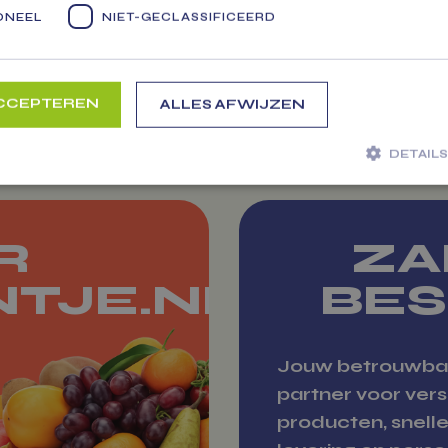
gevuld met meer
ONEEL
NIET-GECLASSIFICEERD
300 soorten groe
fruit tot zuivel en
cadeau pakkette
ACCEPTEREN
ALLES AFWIJZEN
Markten
DETAIL
 noodzakelijk
Prestatie
Targeting
Functioneel
Niet-geclassi
R
ZA
jke cookies maken de kernfunctionaliteiten van de website mogelijk, zoals gebruikersaanmeldi
 website kan niet goed worden gebruikt zonder de strikt noodzakelijke cookies.
NTJE.NL
BES
Aanbieder
/
Vervaldatum
Om
Domein
e_items_in_cart
Automattic
Sessie
Hel
Inc.
Wo
Jouw betrouwba
vitamientje.nl
be
de 
partner voor ver
ge
wi
producten, snell
ve