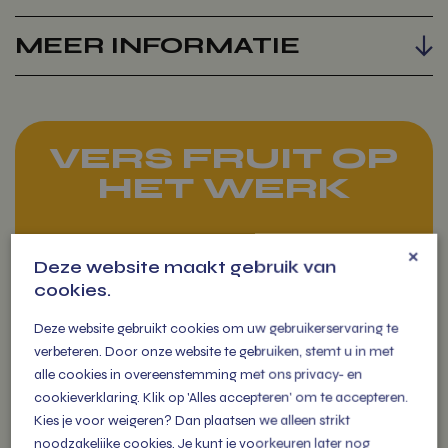
MEER INFORMATIE
VERS FRUIT OP
HET WERK
Fruit op het werk levert zorgt
×
Deze website maakt gebruik van
voor extra fitte en vitale
cookies.
medewerkers die als een
(s)peer gaan!
Deze website gebruikt cookies om uw gebruikerservaring te
verbeteren. Door onze website te gebruiken, stemt u in met
alle cookies in overeenstemming met ons privacy- en
cookieverklaring. Klik op 'Alles accepteren' om te accepteren.
Kies je voor weigeren? Dan plaatsen we alleen strikt
noodzakelijke cookies. Je kunt je voorkeuren later nog