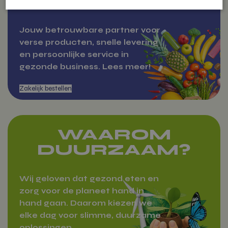
BESTELLEN
Strikt noodzakelijk
Prestatie
Targeting
Jouw betrouwbare partner voor
Functioneel
Niet-geclassificeerd
verse producten, snelle levering
en persoonlijke service in
Over Vitamientje
Strikt noodzakelijke cookies maken de kernfunctionaliteiten van de website
gezonde business. Lees meer!
mogelijk, zoals gebruikersaanmelding en accountbeheer. De website kan
niet goed worden gebruikt zonder de strikt noodzakelijke cookies.
Aanbieder
/
Naam
Domein
woocommerce_items_in_cart
Automattic
Inc.
vitamientje.nl
WAAROM
DUURZAAM?
Wij geloven dat gezond eten en
woocommerce_cart_hash
Automattic
Inc.
zorg voor de planeet hand in
vitamientje.nl
hand gaan. Daarom kiezen we
elke dag voor slimme, duurzame
Zakelijk bestellen
oplossingen.