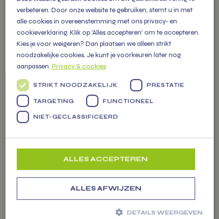
verbeteren. Door onze website te gebruiken, stemt u in met
alle cookies in overeenstemming met ons privacy- en
cookieverklaring. Klik op 'Alles accepteren' om te accepteren.
Kies je voor weigeren? Dan plaatsen we alleen strikt
noodzakelijke cookies. Je kunt je voorkeuren later nog
OVER
aanpassen.
Privacy & cookies
VITAMIENTJE.NL
STRIKT NOODZAKELIJK
PRESTATIE
TARGETING
FUNCTIONEEL
Familiebedrijf vol energie, levert
vers fruit, groenten en
NIET-GECLASSIFICEERD
Markten
persoonlijke (kerst) pakketten
voor alle gelegenheden.
ALLES ACCEPTEREN
ALLES AFWIJZEN
ZAKELIJK
DETAILS WEERGEVEN