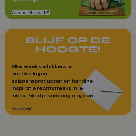
Google Privacy Policy
wp_woocommerce_session_[abcdef0123456789]
vitamientje.nl
{32}
CookieScriptConsent
CookieScrip
vitamientje.nl
BLIJF OP DE
HOOGTE!
Elke week de lekkerste
aanbiedingen,
seizoensproducten en handige
inspiratie rechtstreeks in je
woocommerce_recently_viewed
Automattic
Inc.
inbox. Meld je vandaag nog aan!
vitamientje.nl
Winnaar Klimaat KEI
Aanbieder
Naam
Vervaldatum
Aanbieder
/
Domein
Naam
Vervaldatum
Omschrijving
/
Domein