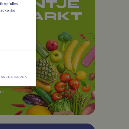
AMIENTJE
 op 'Alles
zakelijke
E MARKT
e
io
raam
 dan
nten,
S WEERGEVEN
n.
ficeerd
ng en
schrijving