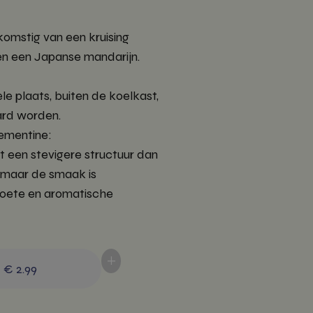
komstig van een kruising
en een Japanse mandarijn.
le plaats, buiten de koelkast,
ard worden.
ementine:
ft een stevigere structuur dan
 maar de smaak is
zoete en aromatische
+
-
€ 2.99