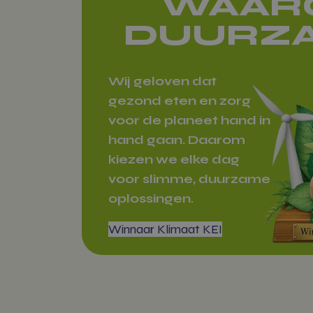
WAAR
DUURZ
woocommerc
Wij geloven dat
gezond eten en zorg
Naam
voor de planeet hand in
Naam
modal
hand gaan. Daarom
wc_cart_cr
_ga_NVSRF
kiezen we elke dag
wc_cart_has
_ga
voor slimme, duurzame
oplossingen.
Winnaar Klimaat KEI
sbjs_udata