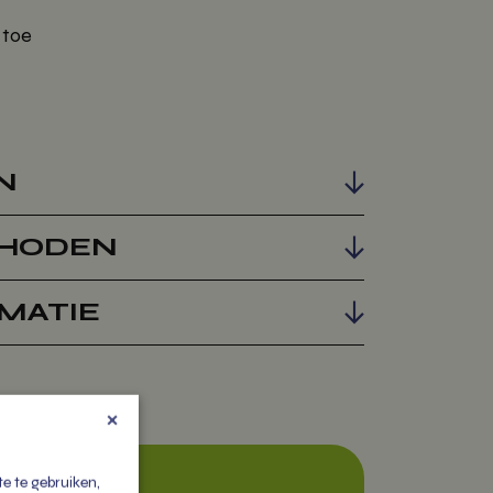
 toe
N
HODEN
MATIE
×
e te gebruiken,