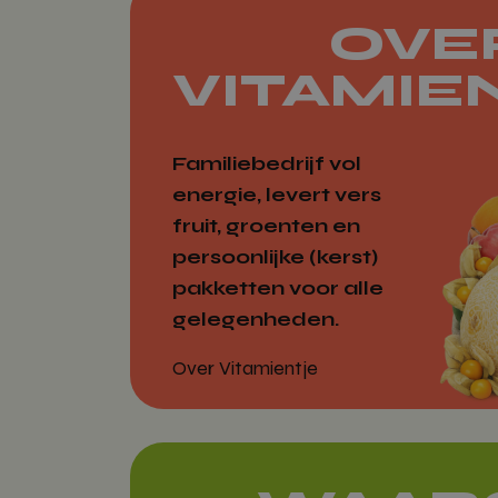
woocommerc
OVE
VITAMIE
woocommer
Familiebedrijf vol
energie, levert vers
fruit, groenten en
persoonlijke (kerst)
wp_woocomm
{32}
pakketten voor alle
gelegenheden.
CookieScrip
Over Vitamientje