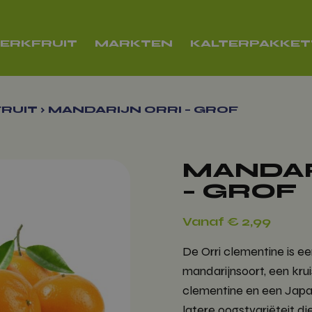
ERKFRUIT
MARKTEN
KALTERPAKKE
RUIT
›
MANDARIJN ORRI – GROF
MANDAR
– GROF
Vanaf
€
2,99
De Orri clementine is ee
mandarijnsoort, een kru
clementine en een Japan
latere oogstvariëteit d