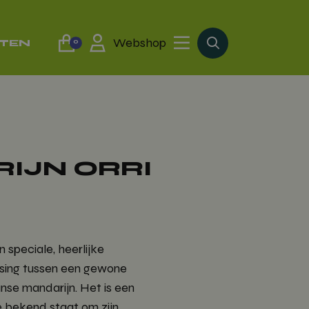
Webshop
TTEN
0
IJN ORRI
n speciale, heerlijke
ising tussen een gewone
se mandarijn. Het is een
ie bekend staat om zijn