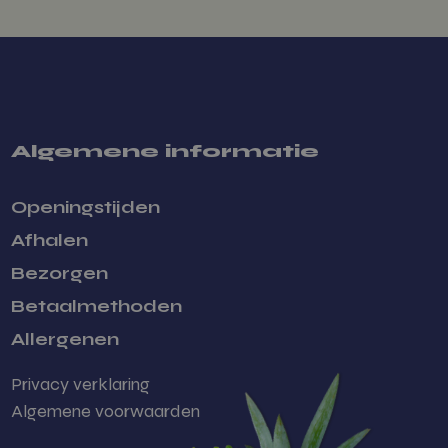
iteit en sessies
n de website te
ekers omgaan met
et huidige
aken tussen
ails zoals bron
sgedrag om te
ctiviteit van
Algemene informatie
n interacties
 betere analyse
gedrag te
Openingstijden
Afhalen
 over het eerste
ief tijdstempel,
Bezorgen
effectiviteit van
eoordelen.
Betaalmethoden
racties en
en van de
Allergenen
n
Privacy verklaring
e eerste sessie
volgt details
Algemene voorwaarden
pad dat ze
en gebruikt, en
oek. Deze