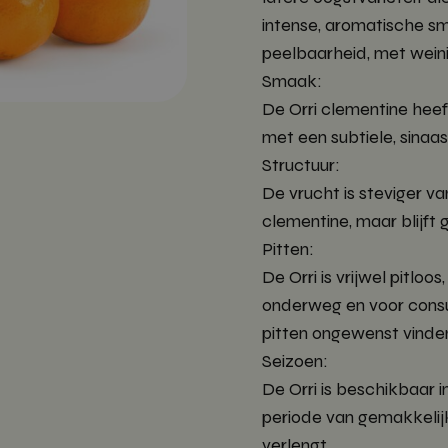
intense, aromatische s
peelbaarheid, met weini
Smaak:
De Orri clementine hee
met een subtiele, sinaa
Structuur:
De vrucht is steviger v
clementine, maar blijft 
Pitten:
De Orri is vrijwel pitlo
onderweg en voor cons
pitten ongewenst vinde
Seizoen:
De Orri is beschikbaar i
periode van gemakkelijk
verlengt.