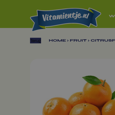
W
Terug
HOME
›
FRUIT
›
CITRUSF