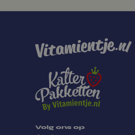
sbjs_session
sbjs_curren
sbjs_current
sbjs_first_a
sbjs_migrati
sbjs_first
Volg ons op