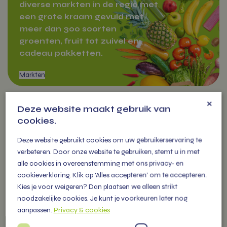
diverse markten in de regio met
een grote kraam gevuld met
meer dan 300 soorten
groenten, fruit tot zuivel en
cadeau pakketten.
×
Deze website maakt gebruik van
OVER
cookies.
VITAMIENTJE.NL
Deze website gebruikt cookies om uw gebruikerservaring te
verbeteren. Door onze website te gebruiken, stemt u in met
Markten
alle cookies in overeenstemming met ons privacy- en
Familiebedrijf vol energie, levert
cookieverklaring. Klik op 'Alles accepteren' om te accepteren.
vers fruit, groenten en
Kies je voor weigeren? Dan plaatsen we alleen strikt
persoonlijke (kerst) pakketten
noodzakelijke cookies. Je kunt je voorkeuren later nog
voor alle gelegenheden.
aanpassen.
Privacy & cookies