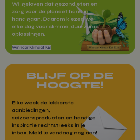
Aanbieder
/
Wij geloven dat gezond eten en
Naam
Domein
zorg voor de planeet hand in
woocommerce_items_in_cart
Automattic
hand gaan. Daarom kiezen we
Zakelijk bestellen
Inc.
elke dag voor slimme, duurzame
vitamientje.nl
oplossingen.
woocommerce_cart_hash
Automattic
Inc.
vitamientje.nl
BLIJF OP DE
HOOGTE!
Google Privacy Policy
wp_woocommerce_session_[abcdef0123456789]
vitamientje.nl
{32}
Elke week de lekkerste
aanbiedingen,
seizoensproducten en handige
CookieScriptConsent
CookieScrip
vitamientje.nl
inspiratie rechtstreeks in je
Winnaar Klimaat KEI
inbox. Meld je vandaag nog aan!