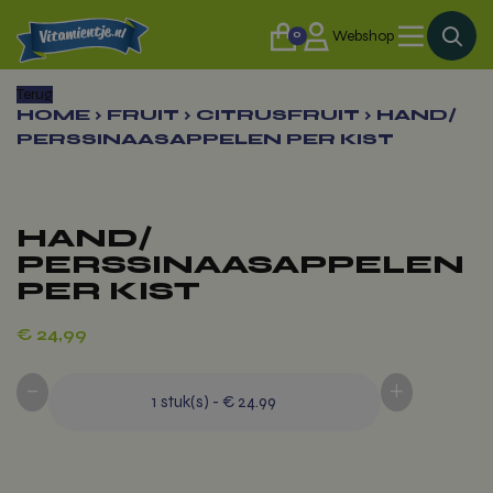
0
Webshop
Terug
HOME
›
FRUIT
›
CITRUSFRUIT
›
HAND/
PERSSINAASAPPELEN PER KIST
HAND/
PERSSINAASAPPELEN
PER KIST
€
24,99
-
+
1
stuk(s)
-
€ 24.99