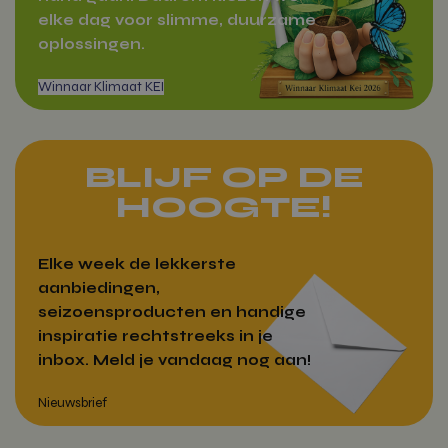
elke dag voor slimme, duurzame
Google Privacy Policy
oplossingen.
Zakelijk bestellen
wp_woocommerce_session_[abcdef0123456789]
vitamientje.nl
{32}
CookieScriptConsent
CookieScrip
vitamientje.nl
BLIJF OP DE
HOOGTE!
Elke week de lekkerste
aanbiedingen,
seizoensproducten en handige
woocommerce_recently_viewed
Automattic
inspiratie rechtstreeks in je
Inc.
vitamientje.nl
inbox. Meld je vandaag nog aan!
Winnaar Klimaat KEI
Aanbieder
Naam
Vervaldatum