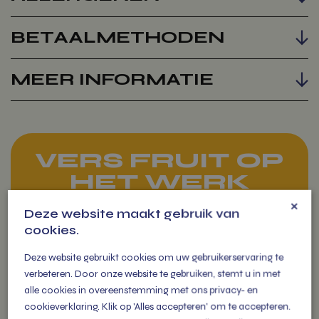
BETAALMETHODEN
MEER INFORMATIE
VERS FRUIT OP
HET WERK
×
Deze website maakt gebruik van
Fruit op het werk levert zorgt
cookies.
voor extra fitte en vitale
medewerkers die als een
Deze website gebruikt cookies om uw gebruikerservaring te
(s)peer gaan!
verbeteren. Door onze website te gebruiken, stemt u in met
alle cookies in overeenstemming met ons privacy- en
cookieverklaring. Klik op 'Alles accepteren' om te accepteren.