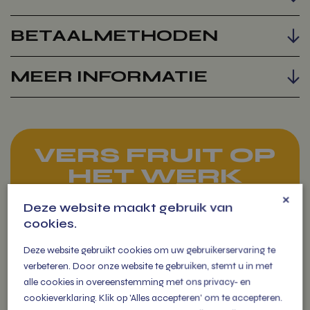
BETAALMETHODEN
MEER INFORMATIE
VERS FRUIT OP
HET WERK
×
Deze website maakt gebruik van
Fruit op het werk levert zorgt
cookies.
voor extra fitte en vitale
medewerkers die als een
Deze website gebruikt cookies om uw gebruikerservaring te
(s)peer gaan!
verbeteren. Door onze website te gebruiken, stemt u in met
alle cookies in overeenstemming met ons privacy- en
cookieverklaring. Klik op 'Alles accepteren' om te accepteren.