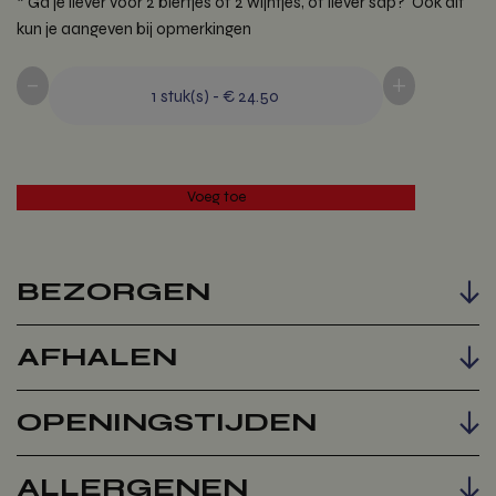
* Ga je liever voor 2 biertjes of 2 wijntjes, of liever sap? Ook dit
kun je aangeven bij opmerkingen
-
+
1
stuk(s)
-
€ 24.50
BEZORGEN
AFHALEN
Voeg toe
OPENINGSTIJDEN
ALLERGENEN