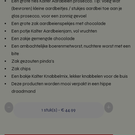
Een grote fles Kalter Aardbeien prosecco. Tip: voeg wat
(bevroren) kleine aardbeitjes / stukjes aardbei toe aan je
glas prosecco, voor een zonnig gevoel
Een grote zak aardbeienspekjes met chocolade
Een potje Kalter Aardbeienjam, vol vruchten
Een zakje gemengde chocolade
Een ambachtelijke boerenmetworst, nuchtere worst met een
bite
Zak gezouten pinda’s
Zak chips
Een bakje Kalter Knabbelmix, lekker knabbelen voor de buis
Deze producten worden mooi verpakt in een hippe
draadmand
-
+
1
stuk(s)
-
€ 44.99