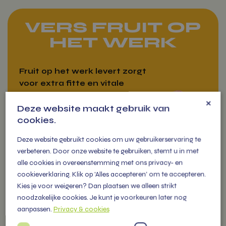
VERS FRUIT OP
HET WERK
Fruit op het werk levert zorgt
voor extra fitte en vitale
medewerkers die als een
×
Deze website maakt gebruik van
(s)peer gaan!
cookies.
Deze website gebruikt cookies om uw gebruikerservaring te
verbeteren. Door onze website te gebruiken, stemt u in met
alle cookies in overeenstemming met ons privacy- en
VITAMIENTJE
cookieverklaring. Klik op 'Alles accepteren' om te accepteren.
OP DE MARKT
Kies je voor weigeren? Dan plaatsen we alleen strikt
noodzakelijke cookies. Je kunt je voorkeuren later nog
aanpassen.
Privacy & cookies
U vindt ons iedere week op