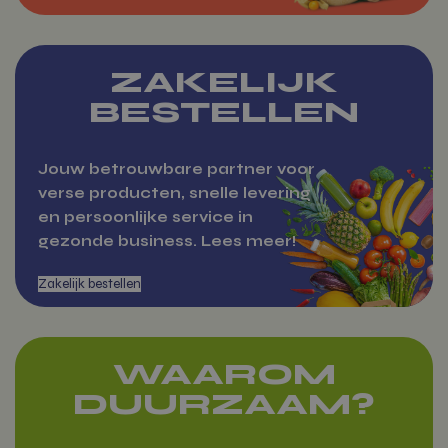
Aanbieder
/
Naam
Domein
woocommerce_items_in_cart
Automattic
Inc.
ZAKELIJK
vitamientje.nl
BESTELLEN
Jouw betrouwbare partner voor
woocommerce_cart_hash
Automattic
verse producten, snelle levering
Inc.
vitamientje.nl
en persoonlijke service in
gezonde business. Lees meer!
Over Vitamientje
Google Privacy Policy
wp_woocommerce_session_[abcdef0123456789]
vitamientje.nl
{32}
WAAROM
CookieScriptConsent
CookieScrip
DUURZAAM?
vitamientje.nl