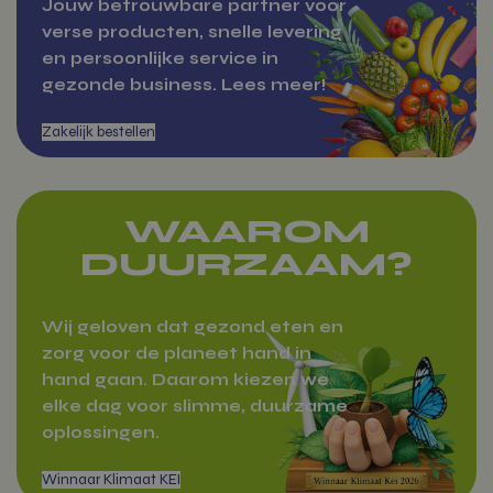
vitamientje.nl
Jouw betrouwbare partner voor
verse producten, snelle levering
en persoonlijke service in
gezonde business. Lees meer!
woocommerce_cart_hash
Automattic
Over Vitamientje
Inc.
vitamientje.nl
WAAROM
Google Privacy Policy
wp_woocommerce_session_[abcdef0123456789]
vitamientje.nl
DUURZAAM?
{32}
Wij geloven dat gezond eten en
CookieScriptConsent
CookieScrip
vitamientje.nl
zorg voor de planeet hand in
hand gaan. Daarom kiezen we
elke dag voor slimme, duurzame
oplossingen.
Zakelijk bestellen