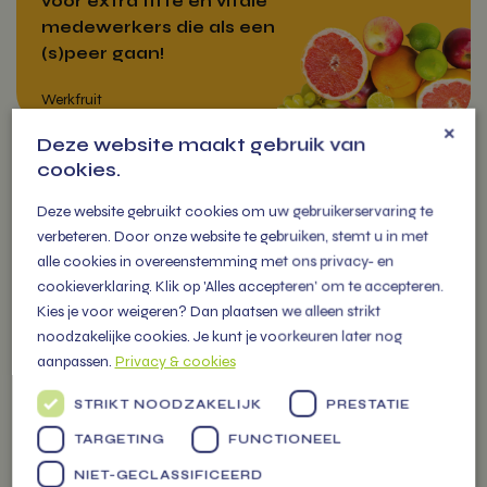
voor extra fitte en vitale
medewerkers die als een
(s)peer gaan!
×
Deze website maakt gebruik van
cookies.
VITAMIENTJE
Deze website gebruikt cookies om uw gebruikerservaring te
OP DE MARKT
verbeteren. Door onze website te gebruiken, stemt u in met
alle cookies in overeenstemming met ons privacy- en
cookieverklaring. Klik op 'Alles accepteren' om te accepteren.
U vindt ons iedere week op
Kies je voor weigeren? Dan plaatsen we alleen strikt
diverse markten in de regio met
Werkfruit
noodzakelijke cookies. Je kunt je voorkeuren later nog
een grote kraam gevuld met
aanpassen.
Privacy & cookies
meer dan 300 soorten
groenten, fruit tot zuivel en
STRIKT NOODZAKELIJK
PRESTATIE
cadeau pakketten.
TARGETING
FUNCTIONEEL
NIET-GECLASSIFICEERD