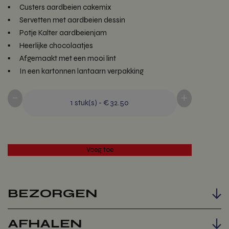
Custers aardbeien cakemix
Servetten met aardbeien dessin
Potje Kalter aardbeienjam
Heerlijke chocolaatjes
Afgemaakt met een mooi lint
In een kartonnen lantaarn verpakking
-
+
1
stuk(s)
-
€ 32.50
BEZORGEN
Voeg toe
AFHALEN