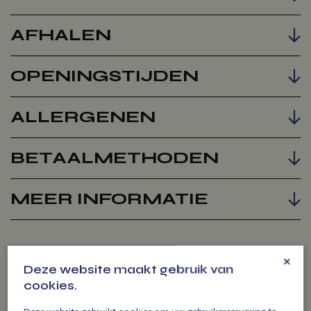
AFHALEN
Voeg toe
OPENINGSTIJDEN
ALLERGENEN
BETAALMETHODEN
MEER INFORMATIE
×
Deze website maakt gebruik van
VERS FRUIT OP
cookies.
HET WERK