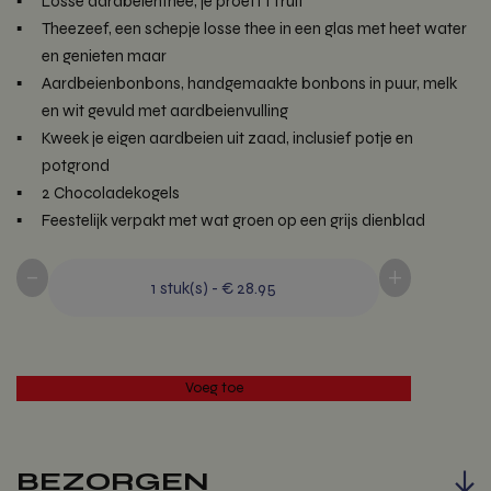
Losse aardbeienthee, je proeft t fruit
Theezeef, een schepje losse thee in een glas met heet water
en genieten maar
Aardbeienbonbons, handgemaakte bonbons in puur, melk
en wit gevuld met aardbeienvulling
Kweek je eigen aardbeien uit zaad, inclusief potje en
potgrond
2 Chocoladekogels
Feestelijk verpakt met wat groen op een grijs dienblad
-
+
1
stuk(s)
-
€ 28.95
BEZORGEN