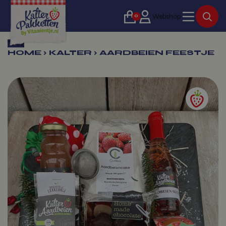
0
Webshop
Terug
HOME
›
KALTER
›
AARDBEIEN FEESTJE