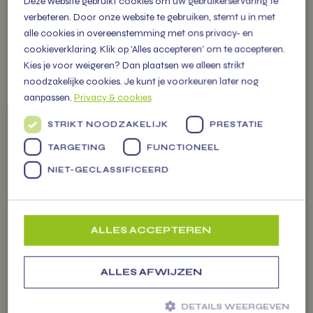
Deze website gebruikt cookies om uw gebruikerservaring te
verbeteren. Door onze website te gebruiken, stemt u in met
Fruit op het werk levert zorgt
alle cookies in overeenstemming met ons privacy- en
voor extra fitte en vitale
cookieverklaring. Klik op 'Alles accepteren' om te accepteren.
medewerkers die als een
Kies je voor weigeren? Dan plaatsen we alleen strikt
(s)peer gaan!
noodzakelijke cookies. Je kunt je voorkeuren later nog
aanpassen.
Privacy & cookies
STRIKT NOODZAKELIJK
PRESTATIE
TARGETING
FUNCTIONEEL
VITAMIENTJE
NIET-GECLASSIFICEERD
OP DE MARKT
ALLES ACCEPTEREN
U vindt ons iedere week op
diverse markten in de regio met
een grote kraam gevuld met
ALLES AFWIJZEN
meer dan 300 soorten
Werkfruit
groenten, fruit tot zuivel en
DETAILS WEERGEVEN