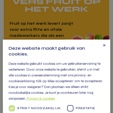
VERS FRUIT OP
HET WERK
Fruit op het werk levert zorgt
voor extra fitte en vitale
medewerkers die als een
(s)peer gaan!
×
Deze website maakt gebruik van
cookies.
Deze website gebruikt cookies om uw gebruikerservaring te
verbeteren. Door onze website te gebruiken, stemt u in met
VITAMIENTJE
alle cookies in overeenstemming met ons privacy- en
OP DE MARKT
cookieverklaring. Klik op 'Alles accepteren' om te accepteren.
Kies je voor weigeren? Dan plaatsen we alleen strikt
noodzakelijke cookies. Je kunt je voorkeuren later nog
U vindt ons iedere week op
aanpassen.
Privacy & cookies
diverse markten in de regio met
Werkfruit
STRIKT NOODZAKELIJK
PRESTATIE
een grote kraam gevuld met