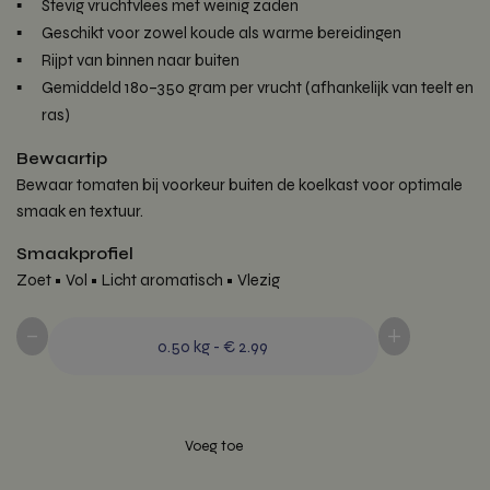
Stevig vruchtvlees met weinig zaden
Geschikt voor zowel koude als warme bereidingen
Rijpt van binnen naar buiten
Gemiddeld 180–350 gram per vrucht (afhankelijk van teelt en
ras)
Bewaartip
Bewaar tomaten bij voorkeur buiten de koelkast voor optimale
smaak en textuur.
Smaakprofiel
Zoet • Vol • Licht aromatisch • Vlezig
-
+
0.50
kg
-
€ 2.99