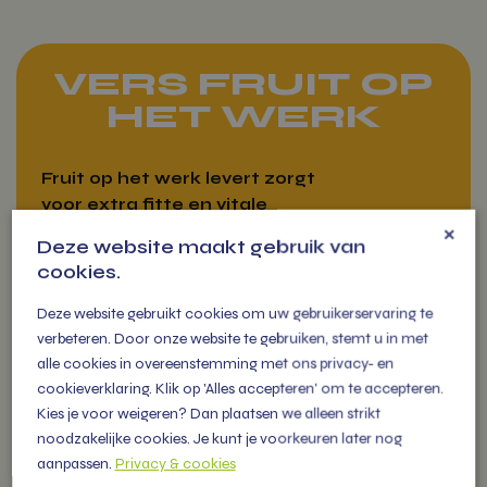
VERS FRUIT OP
HET WERK
Fruit op het werk levert zorgt
voor extra fitte en vitale
×
medewerkers die als een
Deze website maakt gebruik van
(s)peer gaan!
cookies.
Deze website gebruikt cookies om uw gebruikerservaring te
verbeteren. Door onze website te gebruiken, stemt u in met
alle cookies in overeenstemming met ons privacy- en
cookieverklaring. Klik op 'Alles accepteren' om te accepteren.
VITAMIENTJE
Kies je voor weigeren? Dan plaatsen we alleen strikt
OP DE MARKT
noodzakelijke cookies. Je kunt je voorkeuren later nog
aanpassen.
Privacy & cookies