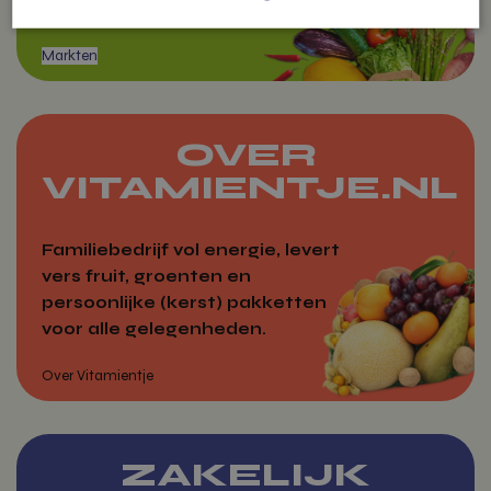
cadeau pakketten.
Strikt noodzakelijk
Prestatie
Targeting
Functioneel
Niet-geclassificeerd
Strikt noodzakelijke cookies maken de kernfunctionaliteiten van de website
OVER
mogelijk, zoals gebruikersaanmelding en accountbeheer. De website kan
niet goed worden gebruikt zonder de strikt noodzakelijke cookies.
VITAMIENTJE.NL
Aanbieder
/
Naam
Domein
Familiebedrijf vol energie, levert
woocommerce_items_in_cart
Automattic
Inc.
vers fruit, groenten en
vitamientje.nl
persoonlijke (kerst) pakketten
voor alle gelegenheden.
Markten
woocommerce_cart_hash
Automattic
Inc.
vitamientje.nl
ZAKELIJK