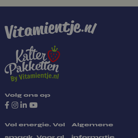
de effectiviteit van
Winnaar Klimaat KEI
reclamecampagne
monitoren en te
analyseren en de
gebruikerservarin
website te optimal
sbjs_session
.vitamientje.nl
29 minuten 59
Deze cookie wordt 
seconden
om gebruikersactiv
sessies te volgen 
prestaties en
bruikbaarheid van
website te verbeter
u kunt begrijpen 
bezoekers omgaan
website.
sbjs_current_add
.vitamientje.nl
Sessie
Dit cookie wordt g
om informatie ove
huidige bezoek op 
om een onderschei
maken tussen geb
Volg ons op
en sessies. Het o
meestal details zo
van verkeer,
Nieuwsbrief
campagnegegeve
gebruikersgedrag
helpen bij het vol
Vol energie. Vol
Algemene
analyseren van d
effectiviteit van
marketingcampa
smaak. Voor al
informatie