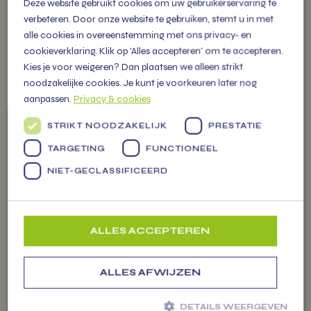
Deze website gebruikt cookies om uw gebruikerservaring te
verbeteren. Door onze website te gebruiken, stemt u in met
Fruit op het werk levert zorgt
alle cookies in overeenstemming met ons privacy- en
voor extra fitte en vitale
cookieverklaring. Klik op 'Alles accepteren' om te accepteren.
medewerkers die als een
Kies je voor weigeren? Dan plaatsen we alleen strikt
(s)peer gaan!
noodzakelijke cookies. Je kunt je voorkeuren later nog
aanpassen.
Privacy & cookies
STRIKT NOODZAKELIJK
PRESTATIE
TARGETING
FUNCTIONEEL
VITAMIENTJE
NIET-GECLASSIFICEERD
OP DE MARKT
ALLES ACCEPTEREN
U vindt ons iedere week op
diverse markten in de regio met
een grote kraam gevuld met
ALLES AFWIJZEN
meer dan 300 soorten
Werkfruit
groenten, fruit tot zuivel en
DETAILS WEERGEVEN