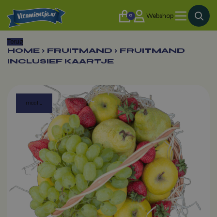
0
Webshop
Terug
HOME
›
FRUITMAND
›
FRUITMAND
INCLUSIEF KAARTJE
maat L