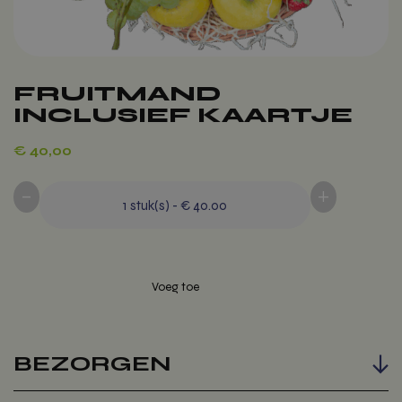
FRUITMAND
INCLUSIEF KAARTJE
€
40,00
-
+
1
stuk(s)
-
€ 40.00
BEZORGEN
Voeg toe