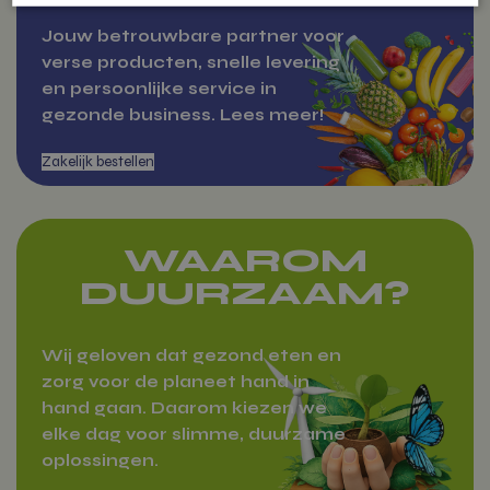
Jouw betrouwbare partner voor
Strikt noodzakelijk
Prestatie
Targeting
verse producten, snelle levering
Functioneel
Niet-geclassificeerd
en persoonlijke service in
Over Vitamientje
gezonde business. Lees meer!
Strikt noodzakelijke cookies maken de kernfunctionaliteiten van de website
mogelijk, zoals gebruikersaanmelding en accountbeheer. De website kan
niet goed worden gebruikt zonder de strikt noodzakelijke cookies.
Aanbieder
/
Naam
Domein
woocommerce_items_in_cart
Automattic
Inc.
WAAROM
vitamientje.nl
DUURZAAM?
Wij geloven dat gezond eten en
woocommerce_cart_hash
Automattic
zorg voor de planeet hand in
Inc.
vitamientje.nl
hand gaan. Daarom kiezen we
elke dag voor slimme, duurzame
Zakelijk bestellen
oplossingen.