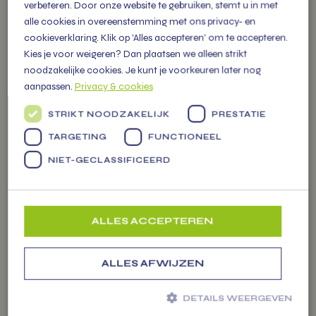
verbeteren. Door onze website te gebruiken, stemt u in met
alle cookies in overeenstemming met ons privacy- en
cookieverklaring. Klik op 'Alles accepteren' om te accepteren.
Kies je voor weigeren? Dan plaatsen we alleen strikt
OVER
noodzakelijke cookies. Je kunt je voorkeuren later nog
VITAMIENTJE.NL
aanpassen.
Privacy & cookies
STRIKT NOODZAKELIJK
PRESTATIE
Familiebedrijf vol energie, levert
TARGETING
FUNCTIONEEL
Markten
vers fruit, groenten en
NIET-GECLASSIFICEERD
persoonlijke (kerst) pakketten
voor alle gelegenheden.
ALLES ACCEPTEREN
ALLES AFWIJZEN
ZAKELIJK
BESTELLEN
DETAILS WEERGEVEN